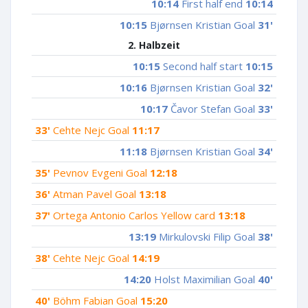
10:14
First half end
10:14
10:15
Bjørnsen Kristian Goal
31'
2. Halbzeit
10:15
Second half start
10:15
10:16
Bjørnsen Kristian Goal
32'
10:17
Čavor Stefan Goal
33'
33'
Cehte Nejc Goal
11:17
11:18
Bjørnsen Kristian Goal
34'
35'
Pevnov Evgeni Goal
12:18
36'
Atman Pavel Goal
13:18
37'
Ortega Antonio Carlos Yellow card
13:18
13:19
Mirkulovski Filip Goal
38'
38'
Cehte Nejc Goal
14:19
14:20
Holst Maximilian Goal
40'
40'
Böhm Fabian Goal
15:20