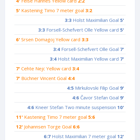
4'
Feise Hannes Yellow card
2:2
5'
Kastening Timo 7 meter goal
3:2
3:3
Holst Maximilian Goal
5'
3:3
Forsell-Schefvert Olle Yellow card
5'
6'
Srsen Domagoj Yellow card
3:3
3:4
Forsell-Schefvert Olle Goal
7'
3:4
Holst Maximilian Yellow card
7'
7'
Cehte Nejc Yellow card
3:4
7'
Büchner Vincent Goal
4:4
4:5
Mirkulovski Filip Goal
9'
4:6
Čavor Stefan Goal
9'
4:6
Kneer Stefan Two minute suspension
10'
11'
Kastening Timo 7 meter goal
5:6
12'
Johannsen Torge Goal
6:6
6:7
Holst Maximilian 7 meter goal
12'