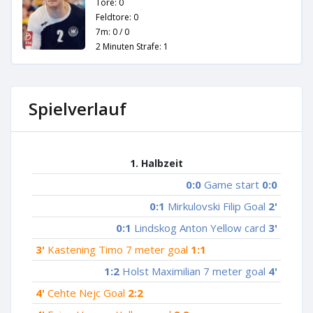
Tore: 0
Feldtore: 0
7m: 0 / 0
2 Minuten Strafe: 1
Spielverlauf
1. Halbzeit
0:0
Game start
0:0
0:1
Mirkulovski Filip Goal
2'
0:1
Lindskog Anton Yellow card
3'
3'
Kastening Timo 7 meter goal
1:1
1:2
Holst Maximilian 7 meter goal
4'
4'
Cehte Nejc Goal
2:2