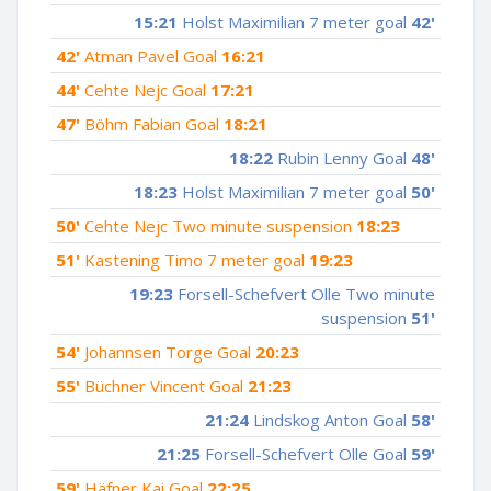
15:21
Holst Maximilian 7 meter goal
42'
42'
Atman Pavel Goal
16:21
44'
Cehte Nejc Goal
17:21
47'
Böhm Fabian Goal
18:21
18:22
Rubin Lenny Goal
48'
18:23
Holst Maximilian 7 meter goal
50'
50'
Cehte Nejc Two minute suspension
18:23
51'
Kastening Timo 7 meter goal
19:23
19:23
Forsell-Schefvert Olle Two minute
suspension
51'
54'
Johannsen Torge Goal
20:23
55'
Büchner Vincent Goal
21:23
21:24
Lindskog Anton Goal
58'
21:25
Forsell-Schefvert Olle Goal
59'
59'
Häfner Kai Goal
22:25