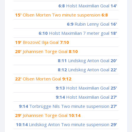
6:8
Holst Maximilian Goal
14'
15'
Olsen Morten Two minute suspension
6:8
6:9
Rubin Lenny Goal
16'
6:10
Holst Maximilian 7 meter goal
18'
19'
Brozović Ilija Goal
7:10
20'
Johannsen Torge Goal
8:10
8:11
Lindskog Anton Goal
20'
8:12
Lindskog Anton Goal
22'
22'
Olsen Morten Goal
9:12
9:13
Holst Maximilian Goal
25'
9:14
Holst Maximilian Goal
27'
9:14
Torbrügge Nils Two minute suspension
27'
29'
Johannsen Torge Goal
10:14
10:14
Lindskog Anton Two minute suspension
29'