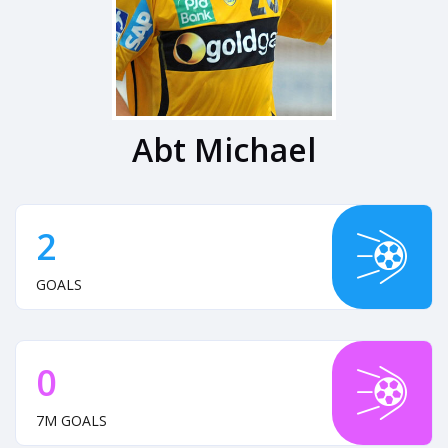
Abt Michael
2
GOALS
0
7M GOALS