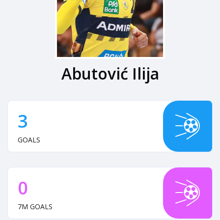
Abutović Ilija
3
GOALS
0
7M GOALS