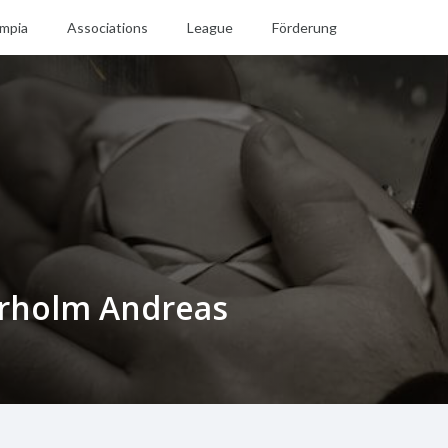
mpia
Associations
League
Förderung
rholm Andreas