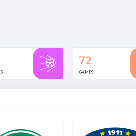
72
LS
GAMES