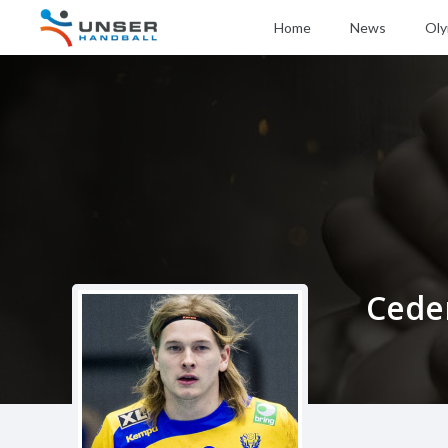
Home
News
Oly
Cede