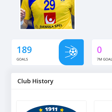
189
0
GOALS
7M GOA
Club History