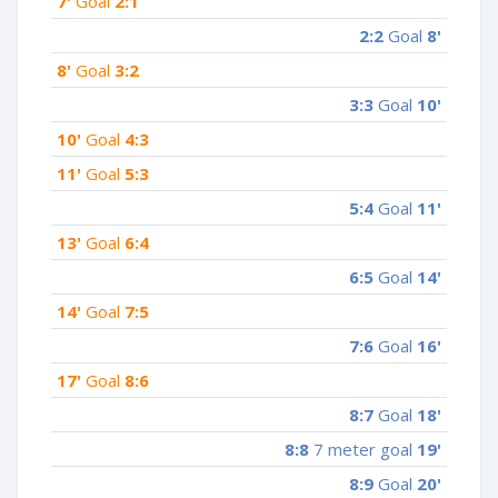
7'
Goal
2:1
2:2
Goal
8'
8'
Goal
3:2
3:3
Goal
10'
10'
Goal
4:3
11'
Goal
5:3
5:4
Goal
11'
13'
Goal
6:4
6:5
Goal
14'
14'
Goal
7:5
7:6
Goal
16'
17'
Goal
8:6
8:7
Goal
18'
8:8
7 meter goal
19'
8:9
Goal
20'