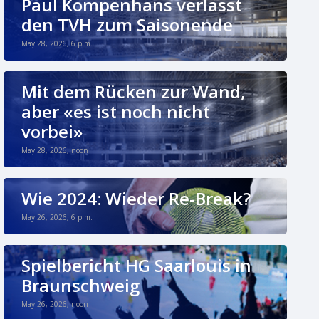
Paul Kompenhans verlässt
den TVH zum Saisonende
May 28, 2026, 6 p.m.
Mit dem Rücken zur Wand,
aber «es ist noch nicht
vorbei»
May 28, 2026, noon
Wie 2024: Wieder Re-Break?
May 26, 2026, 6 p.m.
Spielbericht HG Saarlouis in
Braunschweig
May 26, 2026, noon