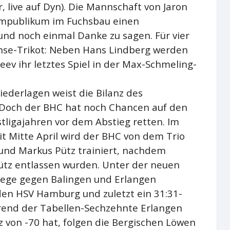
, live auf Dyn). Die Mannschaft von Jaron
eimpublikum im Fuchsbau einen
und noch einmal Danke zu sagen. Für vier
üchse-Trikot: Neben Hans Lindberg werden
eev ihr letztes Spiel in der Max-Schmeling-
ederlagen weist die Bilanz des
 Doch der BHC hat noch Chancen auf den
stligajahren vor dem Abstieg retten. Im
it Mitte April wird der BHC von dem Trio
und Markus Pütz trainiert, nachdem
Pütz entlassen wurden. Unter der neuen
iege gegen Balingen und Erlangen
den HSV Hamburg und zuletzt ein 31:31-
end der Tabellen-Sechzehnte Erlangen
z von -70 hat, folgen die Bergischen Löwen