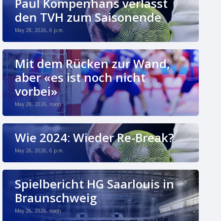
Paul Kompenhans verlässt
den TVH zum Saisonende
May 28, 2026, 6 p.m.
Mit dem Rücken zur Wand,
aber «es ist noch nicht
vorbei»
May 28, 2026, noon
Wie 2024: Wieder Re-Break?
May 26, 2026, 6 p.m.
Spielbericht HG Saarlouis in
Braunschweig
May 26, 2026, noon