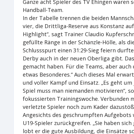
Ganze acht Spieler des TV Ehingen waren s
Handball-Team.
In der Tabelle trennen die beiden Mannscha
vier, die Drittliga-Reserve aus Konstanz auf
Highlight“, sagt Trainer Claudio Kupfersch
gefüllte Ränge in der Schänzle-Hölle, als d
Schlussspurt einen 31:29-Sieg feiern durften
Derby auch in der neuen Oberliga gibt. Das 
gemacht haben. Für die Teams, aber auch d
etwas Besonderes.“ Auch dieses Mal erwart
und voller Kampf und Einsatz. „Es geht um 
Spiel muss man niemanden motivieren“, so 
fokussierten Trainingswoche. Verbunden mi
verletzte Spieler noch zum Kader dazustöß
Angesichts des geschrumpften Aufgebots w
U19-Spieler zurückgreifen. „Sie haben sich 
lobt er die gute Ausbildung, die Einsätze 