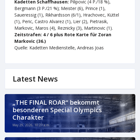
Kadetten Schaffhausen:
Pilipovic (4 P./18 %),
Bergmann (3 P./21 %); Meister (6), Prince (1),
Saueressig (1), Rikhardsson (6/1), Hrachovec, Küttel
(1), Peric, Castro Alvarez (1), Lier (2), Pietrasik,
Markovic, Maros (4), Reznicky (3), Martinovic (1).
Zeitstrafen:
4
/
6 plus Rote Karte für Zoran
Markovic (36.)
Quelle: Kadetten Medienstelle, Andreas Joas
Latest News
„THE FINAL ROAR“ bekommt
besonderen Special Olympics
Charakter
May 29, 2026, 10:27 a.m.