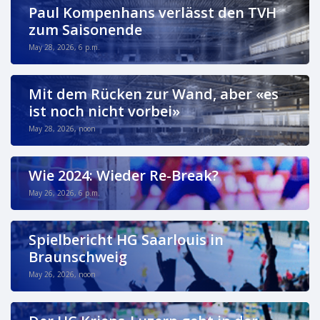
Paul Kompenhans verlässt den TVH
zum Saisonende
May 28, 2026, 6 p.m.
Mit dem Rücken zur Wand, aber «es
ist noch nicht vorbei»
May 28, 2026, noon
Wie 2024: Wieder Re-Break?
May 26, 2026, 6 p.m.
Spielbericht HG Saarlouis in
Braunschweig
May 26, 2026, noon