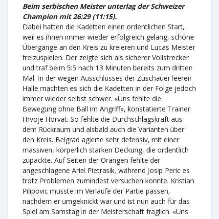
Beim serbischen Meister unterlag der Schweizer
Champion mit 26:29 (11:15).
Dabei hatten die Kadetten einen ordentlichen Start,
weil es ihnen immer wieder erfolgreich gelang, schöne
Übergänge an den Kreis zu kreieren und Lucas Meister
freizuspielen. Der zeigte sich als sicherer Vollstrecker
und traf beim 5:5 nach 13 Minuten bereits zum dritten
Mal. In der wegen Ausschlusses der Zuschauer leeren
Halle machten es sich die Kadetten in der Folge jedoch
immer wieder selbst schwer. «Uns fehlte die
Bewegung ohne Ball im Angriff», konstatierte Trainer
Hrvoje Horvat. So fehlte die Durchschlagskraft aus
dem Rückraum und alsbald auch die Varianten über
den Kreis. Belgrad agierte sehr defensiv, mit einer
massiven, körperlich starken Deckung, die ordentlich
zupackte. Auf Seiten der Orangen fehlte der
angeschlagene Ariel Pietrasik, während Josip Peric es
trotz Problemen zumindest versuchen konnte. Kristian
Pilipovic musste im Verlaufe der Partie passen,
nachdem er umgeknickt war und ist nun auch für das
Spiel am Samstag in der Meisterschaft fraglich. «Uns