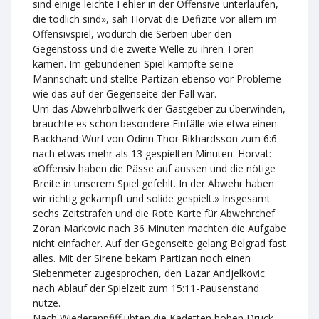
sind einige leichte Fehler in der Offensive unterlaufen,
die tödlich sind», sah Horvat die Defizite vor allem im
Offensivspiel, wodurch die Serben über den
Gegenstoss und die zweite Welle zu ihren Toren
kamen. Im gebundenen Spiel kämpfte seine
Mannschaft und stellte Partizan ebenso vor Probleme
wie das auf der Gegenseite der Fall war.
Um das Abwehrbollwerk der Gastgeber zu überwinden,
brauchte es schon besondere Einfälle wie etwa einen
Backhand-Wurf von Odinn Thor Rikhardsson zum 6:6
nach etwas mehr als 13 gespielten Minuten. Horvat:
«Offensiv haben die Pässe auf aussen und die nötige
Breite in unserem Spiel gefehlt. In der Abwehr haben
wir richtig gekämpft und solide gespielt.» Insgesamt
sechs Zeitstrafen und die Rote Karte für Abwehrchef
Zoran Markovic nach 36 Minuten machten die Aufgabe
nicht einfacher. Auf der Gegenseite gelang Belgrad fast
alles. Mit der Sirene bekam Partizan noch einen
Siebenmeter zugesprochen, den Lazar Andjelkovic
nach Ablauf der Spielzeit zum 15:11-Pausenstand
nutze.
Nach Wiederanpfiff übten die Kadetten hohen Druck