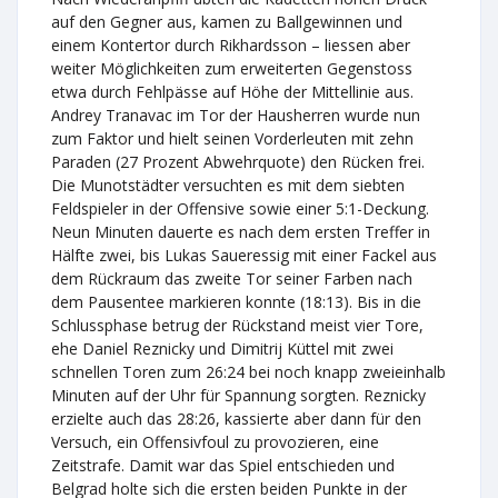
auf den Gegner aus, kamen zu Ballgewinnen und
einem Kontertor durch Rikhardsson – liessen aber
weiter Möglichkeiten zum erweiterten Gegenstoss
etwa durch Fehlpässe auf Höhe der Mittellinie aus.
Andrey Tranavac im Tor der Hausherren wurde nun
zum Faktor und hielt seinen Vorderleuten mit zehn
Paraden (27 Prozent Abwehrquote) den Rücken frei.
Die Munotstädter versuchten es mit dem siebten
Feldspieler in der Offensive sowie einer 5:1-Deckung.
Neun Minuten dauerte es nach dem ersten Treffer in
Hälfte zwei, bis Lukas Saueressig mit einer Fackel aus
dem Rückraum das zweite Tor seiner Farben nach
dem Pausentee markieren konnte (18:13). Bis in die
Schlussphase betrug der Rückstand meist vier Tore,
ehe Daniel Reznicky und Dimitrij Küttel mit zwei
schnellen Toren zum 26:24 bei noch knapp zweieinhalb
Minuten auf der Uhr für Spannung sorgten. Reznicky
erzielte auch das 28:26, kassierte aber dann für den
Versuch, ein Offensivfoul zu provozieren, eine
Zeitstrafe. Damit war das Spiel entschieden und
Belgrad holte sich die ersten beiden Punkte in der