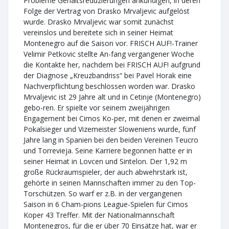
Probleme Gehaltsreduzierungen ankündigen, in deren
Folge der Vertrag von Drasko Mrvaljevic aufgelöst
wurde. Drasko Mrvaljevic war somit zunächst
vereinslos und bereitete sich in seiner Heimat
Montenegro auf die Saison vor. FRISCH AUF!-Trainer
Velimir Petkovic stellte An-fang vergangener Woche
die Kontakte her, nachdem bei FRISCH AUF! aufgrund
der Diagnose „Kreuzbandriss“ bei Pavel Horak eine
Nachverpflichtung beschlossen worden war. Drasko
Mrvaljevic ist 29 Jahre alt und in Cetinje (Montenegro)
gebo-ren. Er spielte vor seinem zweijährigen
Engagement bei Cimos Ko-per, mit denen er zweimal
Pokalsieger und Vizemeister Sloweniens wurde, fünf
Jahre lang in Spanien bei den beiden Vereinen Teucro
und Torrevieja. Seine Karriere begonnen hatte er in
seiner Heimat in Lovcen und Sintelon. Der 1,92 m
große Rückraumspieler, der auch abwehrstark ist,
gehörte in seinen Mannschaften immer zu den Top-
Torschützen. So warf er z.B. in der vergangenen
Saison in 6 Cham-pions League-Spielen für Cimos
Koper 43 Treffer. Mit der Nationalmannschaft
Montenegros, für die er über 70 Einsätze hat, war er