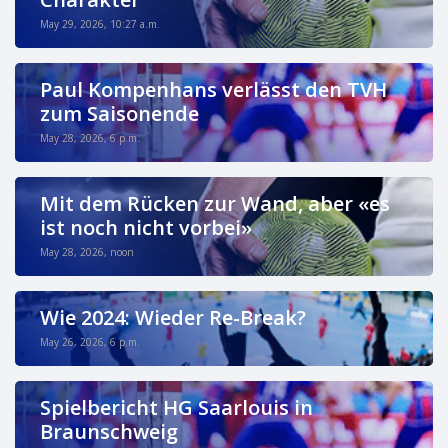
May 29, 2026, 10:27 a.m.
Paul Kompenhans verlässt den TVH
zum Saisonende
May 28, 2026, 6 p.m.
Mit dem Rücken zur Wand, aber «es
ist noch nicht vorbei»
May 28, 2026, noon
Wie 2024: Wieder Re-Break?
May 26, 2026, 6 p.m.
Spielbericht HG Saarlouis in
Braunschweig