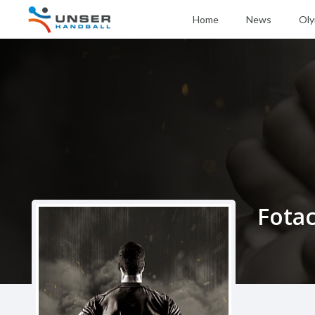
Home
News
Oly
Fotac