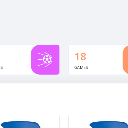
18
LS
GAMES