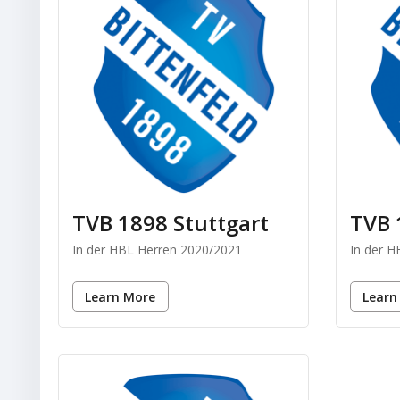
TVB 1898 Stuttgart
TVB 
In der HBL Herren 2020/2021
In der 
Learn More
Learn