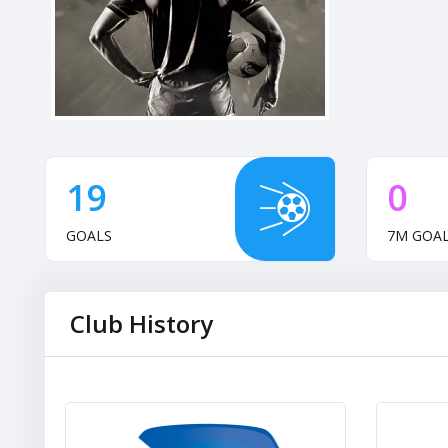
19
0
GOALS
7M GOA
Club History