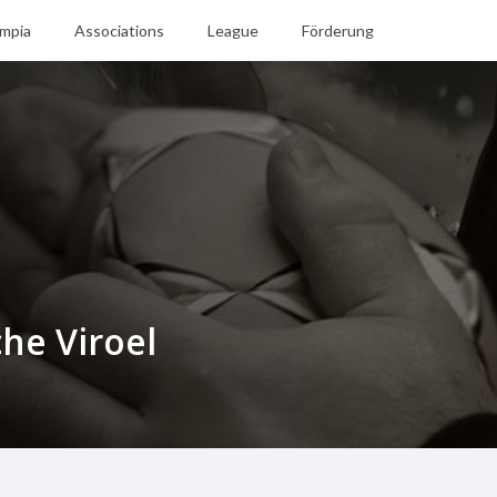
mpia
Associations
League
Förderung
he Viroel