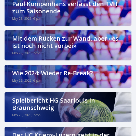
Paul Kompenhans verlässt den TVH
zum Saisonende
May 28, 2026, 6 p.m.
Mit dem Rücken zur Wand, aber «es
ist noch nicht vorbei»
May 28, 2026, noon
Wie 2024: Wieder Re-Break?
May 26, 2026, 6 p.m.
Spielbericht HG Saarlouis in
Braunschweig
May 26, 2026, noon
Der HC Kriens-Luzern geht in der