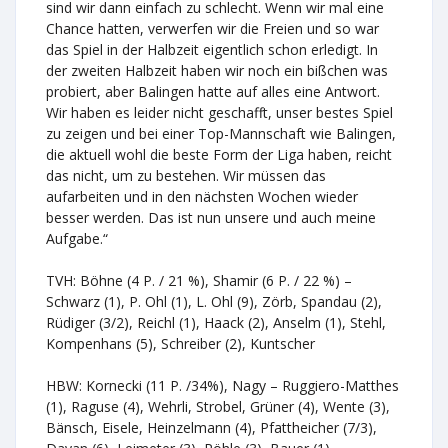
sind wir dann einfach zu schlecht. Wenn wir mal eine
Chance hatten, verwerfen wir die Freien und so war
das Spiel in der Halbzeit eigentlich schon erledigt. In
der zweiten Halbzeit haben wir noch ein bißchen was
probiert, aber Balingen hatte auf alles eine Antwort.
Wir haben es leider nicht geschafft, unser bestes Spiel
zu zeigen und bei einer Top-Mannschaft wie Balingen,
die aktuell wohl die beste Form der Liga haben, reicht
das nicht, um zu bestehen. Wir müssen das
aufarbeiten und in den nächsten Wochen wieder
besser werden. Das ist nun unsere und auch meine
Aufgabe.“
TVH: Böhne (4 P. / 21 %), Shamir (6 P. / 22 %) –
Schwarz (1), P. Ohl (1), L. Ohl (9), Zörb, Spandau (2),
Rüdiger (3/2), Reichl (1), Haack (2), Anselm (1), Stehl,
Kompenhans (5), Schreiber (2), Kuntscher
HBW: Kornecki (11 P. /34%), Nagy – Ruggiero-Matthes
(1), Raguse (4), Wehrli, Strobel, Grüner (4), Wente (3),
Bänsch, Eisele, Heinzelmann (4), Pfattheicher (7/3),