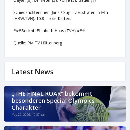
Dayan (6), Leimeter (3), Pöhle (3), Bauer (1)
Schiedsrichterinnen: Janz / Sug – Zeitstrafen in Min
(HBW:TVH): 10:8 – rote Karten: -
###Bericht: Elisabeth Haas (TVH) ###
Quelle: PM TV Hüttenberg
Latest News
„THE FINAL ROAR“ bekommt
besonderen Special Olympics
Charakter
May 29, 2026, 10:27 a.m.