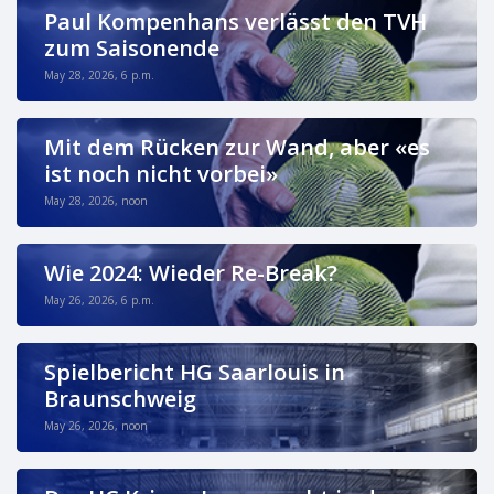
Paul Kompenhans verlässt den TVH
zum Saisonende
May 28, 2026, 6 p.m.
Mit dem Rücken zur Wand, aber «es
ist noch nicht vorbei»
May 28, 2026, noon
Wie 2024: Wieder Re-Break?
May 26, 2026, 6 p.m.
Spielbericht HG Saarlouis in
Braunschweig
May 26, 2026, noon