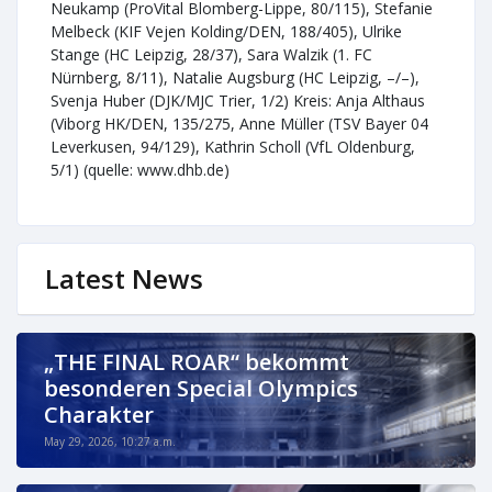
Neukamp (ProVital Blomberg-Lippe, 80/115), Stefanie
Melbeck (KIF Vejen Kolding/DEN, 188/405), Ulrike
Stange (HC Leipzig, 28/37), Sara Walzik (1. FC
Nürnberg, 8/11), Natalie Augsburg (HC Leipzig, –/–),
Svenja Huber (DJK/MJC Trier, 1/2) Kreis: Anja Althaus
(Viborg HK/DEN, 135/275, Anne Müller (TSV Bayer 04
Leverkusen, 94/129), Kathrin Scholl (VfL Oldenburg,
5/1) (quelle: www.dhb.de)
Latest News
„THE FINAL ROAR“ bekommt
besonderen Special Olympics
Charakter
May 29, 2026, 10:27 a.m.