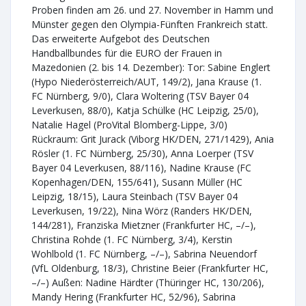
Proben finden am 26. und 27. November in Hamm und
Münster gegen den Olympia-Fünften Frankreich statt.
Das erweiterte Aufgebot des Deutschen
Handballbundes für die EURO der Frauen in
Mazedonien (2. bis 14. Dezember): Tor: Sabine Englert
(Hypo Niederösterreich/AUT, 149/2), Jana Krause (1.
FC Nürnberg, 9/0), Clara Woltering (TSV Bayer 04
Leverkusen, 88/0), Katja Schülke (HC Leipzig, 25/0),
Natalie Hagel (ProVital Blomberg-Lippe, 3/0)
Rückraum: Grit Jurack (Viborg HK/DEN, 271/1429), Ania
Rösler (1. FC Nürnberg, 25/30), Anna Loerper (TSV
Bayer 04 Leverkusen, 88/116), Nadine Krause (FC
Kopenhagen/DEN, 155/641), Susann Müller (HC
Leipzig, 18/15), Laura Steinbach (TSV Bayer 04
Leverkusen, 19/22), Nina Wörz (Randers HK/DEN,
144/281), Franziska Mietzner (Frankfurter HC, –/–),
Christina Rohde (1. FC Nürnberg, 3/4), Kerstin
Wohlbold (1. FC Nürnberg, –/–), Sabrina Neuendorf
(VfL Oldenburg, 18/3), Christine Beier (Frankfurter HC,
–/–) Außen: Nadine Härdter (Thüringer HC, 130/206),
Mandy Hering (Frankfurter HC, 52/96), Sabrina