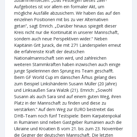
zusammensetzen. „Das Festlegen dieses 28er-
Aufgebotes ist vor allem ein formaler Akt, um
mögliche Ausfälle abzusichern. Wir haben das auf den
einzelnen Positionen mit bis zu vier Alternativen
getan“, sagt Emrich. „Darüber hinaus spiegelt dieser
Kreis nicht nur die Kontinuität in unserer Mannschaft,
sondern auch neue Perspektiven wider.“ Neben
Kapitänin Grit Jurack, die mit 271 Länderspielen erneut
die erfahrenste Kraft der deutschen
Nationalmannschaft sein wird, und zahlreichen
weiteren Stammkräften haben inzwischen auch einige
junge Spielerinnen den Sprung ins Team geschafft.
Beim GF World Cup im dänischen Århus gelang dies
zum Beispiel Linkshänderin Susann Müller (20 Jahre)
und Linksaußen Sara Walzik (21). Emrich: „Sowohl
Susann als auch Sara sind auf einem guten Weg, ihren
Platz in der Mannschaft zu finden und diese zu
verstärken.“ Auf dem Weg zur EURO bestreitet das
DHB-Team noch fünf Testspiele: Beim Karpatenpokal
in Rumänien sind neben Gastgeber Rumänien auch die
Ukraine und Kroatien B vom 21. bis zum 23. November
die Gegner der deutschen Mannschaft. Die letzten