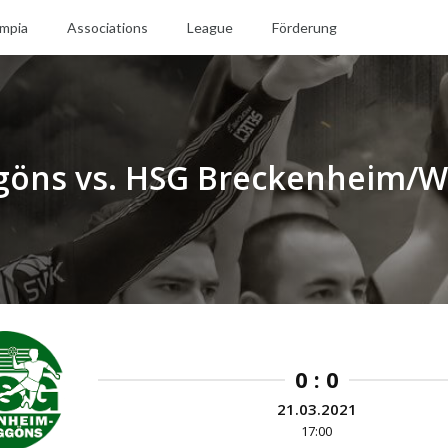
mpia
Associations
League
Förderung
göns vs. HSG Breckenheim/
0 : 0
21.03.2021
17:00