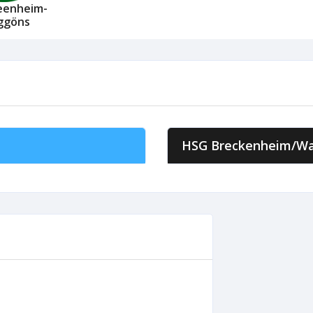
eenheim-
ggöns
HSG Breckenheim/Wa