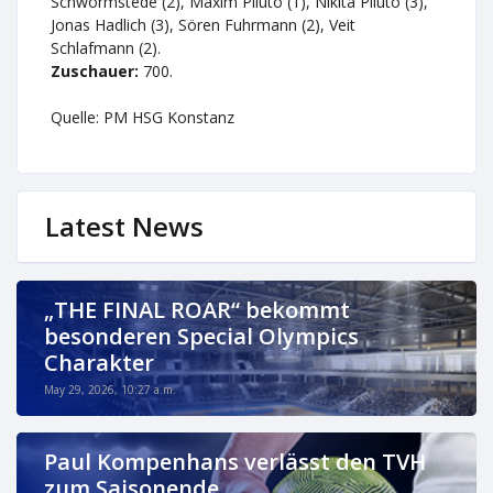
Schwormstede (2), Maxim Pliuto (1), Nikita Pliuto (3),
Jonas Hadlich (3), Sören Fuhrmann (2), Veit
Schlafmann (2).
Zuschauer:
700.
Quelle: PM HSG Konstanz
Latest News
„THE FINAL ROAR“ bekommt
besonderen Special Olympics
Charakter
May 29, 2026, 10:27 a.m.
Paul Kompenhans verlässt den TVH
zum Saisonende