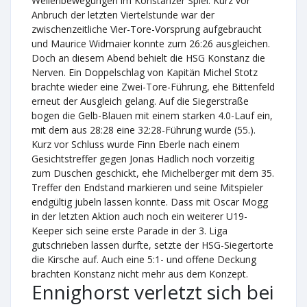
Wellenbewegungen im Konstanzer Spiel. Kurz vor
Anbruch der letzten Viertelstunde war der
zwischenzeitliche Vier-Tore-Vorsprung aufgebraucht
und Maurice Widmaier konnte zum 26:26 ausgleichen.
Doch an diesem Abend behielt die HSG Konstanz die
Nerven. Ein Doppelschlag von Kapitän Michel Stotz
brachte wieder eine Zwei-Tore-Führung, ehe Bittenfeld
erneut der Ausgleich gelang. Auf die Siegerstraße
bogen die Gelb-Blauen mit einem starken 4.0-Lauf ein,
mit dem aus 28:28 eine 32:28-Führung wurde (55.).
Kurz vor Schluss wurde Finn Eberle nach einem
Gesichtstreffer gegen Jonas Hadlich noch vorzeitig
zum Duschen geschickt, ehe Michelberger mit dem 35.
Treffer den Endstand markieren und seine Mitspieler
endgültig jubeln lassen konnte. Dass mit Oscar Mogg
in der letzten Aktion auch noch ein weiterer U19-
Keeper sich seine erste Parade in der 3. Liga
gutschrieben lassen durfte, setzte der HSG-Siegertorte
die Kirsche auf. Auch eine 5:1- und offene Deckung
brachten Konstanz nicht mehr aus dem Konzept.
Ennighorst verletzt sich bei