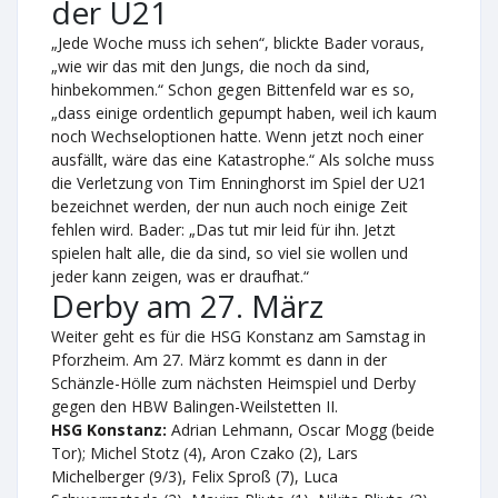
der U21
„Jede Woche muss ich sehen“, blickte Bader voraus,
„wie wir das mit den Jungs, die noch da sind,
hinbekommen.“ Schon gegen Bittenfeld war es so,
„dass einige ordentlich gepumpt haben, weil ich kaum
noch Wechseloptionen hatte. Wenn jetzt noch einer
ausfällt, wäre das eine Katastrophe.“ Als solche muss
die Verletzung von Tim Enninghorst im Spiel der U21
bezeichnet werden, der nun auch noch einige Zeit
fehlen wird. Bader: „Das tut mir leid für ihn. Jetzt
spielen halt alle, die da sind, so viel sie wollen und
jeder kann zeigen, was er draufhat.“
Derby am 27. März
Weiter geht es für die HSG Konstanz am Samstag in
Pforzheim. Am 27. März kommt es dann in der
Schänzle-Hölle zum nächsten Heimspiel und Derby
gegen den HBW Balingen-Weilstetten II.
HSG Konstanz:
Adrian Lehmann, Oscar Mogg (beide
Tor); Michel Stotz (4), Aron Czako (2), Lars
Michelberger (9/3), Felix Sproß (7), Luca