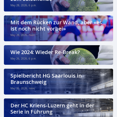
May 28, 2026, 6 p.m.
Mit dem Rücken zur Wand, aber «es
ist noch nicht vorbei»
May 28, 2026, noon
Wie 2024: Wieder Re-Break?
May 26, 2026, 6 p.m.
Spielbericht HG Saarlouis in
Braunschweig
May 26, 2026, noon
Der HC Kriens-Luzern geht in der
Serie in Führung