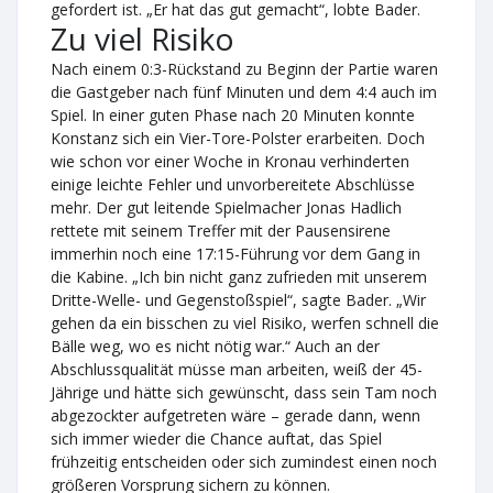
gefordert ist. „Er hat das gut gemacht“, lobte Bader.
Zu viel Risiko
Nach einem 0:3-Rückstand zu Beginn der Partie waren
die Gastgeber nach fünf Minuten und dem 4:4 auch im
Spiel. In einer guten Phase nach 20 Minuten konnte
Konstanz sich ein Vier-Tore-Polster erarbeiten. Doch
wie schon vor einer Woche in Kronau verhinderten
einige leichte Fehler und unvorbereitete Abschlüsse
mehr. Der gut leitende Spielmacher Jonas Hadlich
rettete mit seinem Treffer mit der Pausensirene
immerhin noch eine 17:15-Führung vor dem Gang in
die Kabine. „Ich bin nicht ganz zufrieden mit unserem
Dritte-Welle- und Gegenstoßspiel“, sagte Bader. „Wir
gehen da ein bisschen zu viel Risiko, werfen schnell die
Bälle weg, wo es nicht nötig war.“ Auch an der
Abschlussqualität müsse man arbeiten, weiß der 45-
Jährige und hätte sich gewünscht, dass sein Tam noch
abgezockter aufgetreten wäre – gerade dann, wenn
sich immer wieder die Chance auftat, das Spiel
frühzeitig entscheiden oder sich zumindest einen noch
größeren Vorsprung sichern zu können.