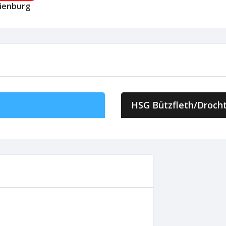
ienburg
HSG Bützfleth/Droch