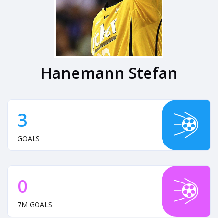
Hanemann Stefan
3
GOALS
0
7M GOALS