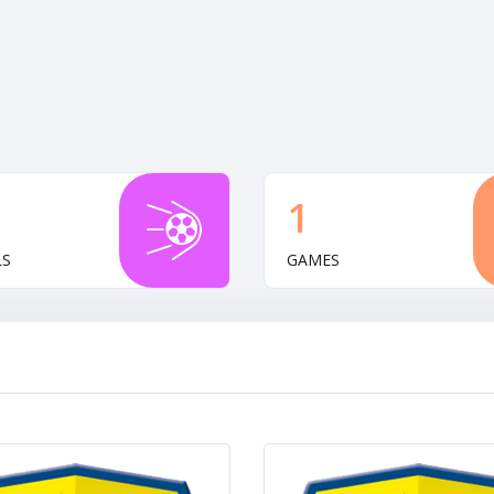
1
LS
GAMES