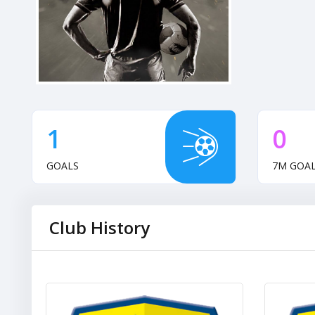
1
0
GOALS
7M GOA
Club History