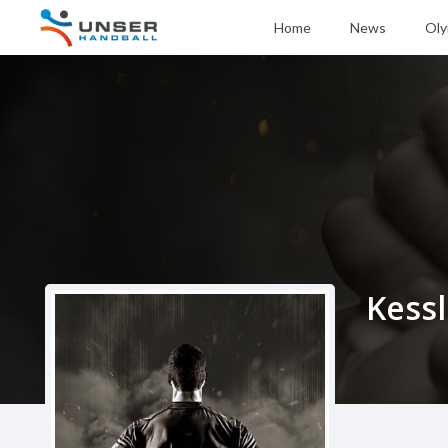
Home
News
Oly
Kessl