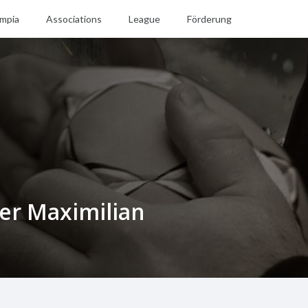
mpia
Associations
League
Förderung
er Maximilian