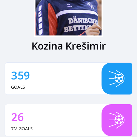
Kozina Krešimir
359
GOALS
26
7M GOALS