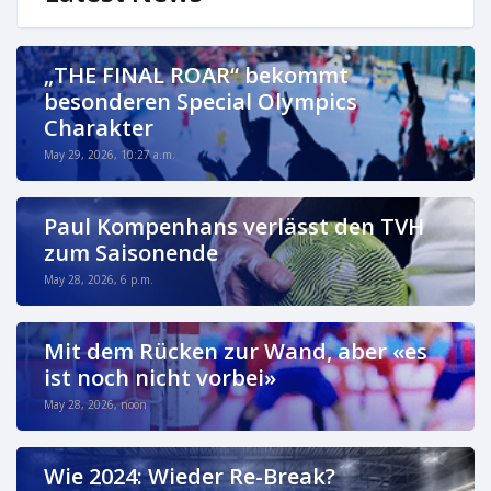
„THE FINAL ROAR“ bekommt
besonderen Special Olympics
Charakter
May 29, 2026, 10:27 a.m.
Paul Kompenhans verlässt den TVH
zum Saisonende
May 28, 2026, 6 p.m.
Mit dem Rücken zur Wand, aber «es
ist noch nicht vorbei»
May 28, 2026, noon
Wie 2024: Wieder Re-Break?