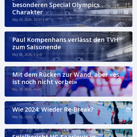
besonderen Special Olympics
Charakter
May 29, 2026, 10:27 a.m.
Paul Kompenhans verlässt den TVH
zum Saisonende
May 28, 2026, 6 p.m.
Mit dem Rücken zur Wand, aber «es
ist noch nicht vorbei»
May 28, 2026, noon
Wie 2024: Wieder Re-Break?
May 26, 2026, 6 p.m.
Spielbericht HG Saarlouis in