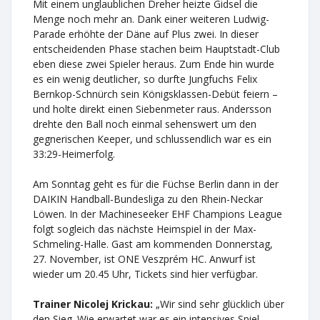
Mit einem unglaublichen Dreher heizte Gidsel die
Menge noch mehr an. Dank einer weiteren Ludwig-
Parade erhöhte der Däne auf Plus zwei. In dieser
entscheidenden Phase stachen beim Hauptstadt-Club
eben diese zwei Spieler heraus. Zum Ende hin wurde
es ein wenig deutlicher, so durfte Jungfuchs Felix
Bernkop-Schnürch sein Königsklassen-Debüt feiern –
und holte direkt einen Siebenmeter raus. Andersson
drehte den Ball noch einmal sehenswert um den
gegnerischen Keeper, und schlussendlich war es ein
33:29-Heimerfolg.
Am Sonntag geht es für die Füchse Berlin dann in der
DAIKIN Handball-Bundesliga zu den Rhein-Neckar
Löwen. In der Machineseeker EHF Champions League
folgt sogleich das nächste Heimspiel in der Max-
Schmeling-Halle. Gast am kommenden Donnerstag,
27. November, ist ONE Veszprém HC. Anwurf ist
wieder um 20.45 Uhr, Tickets sind hier verfügbar.
Trainer Nicolej Krickau:
„Wir sind sehr glücklich über
den Sieg. Wie erwartet war es ein intensives Spiel