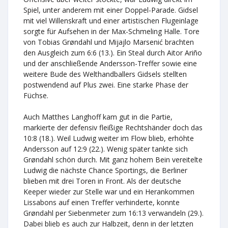
Spiel, unter anderem mit einer Doppel-Parade. Gidsel
mit viel Willenskraft und einer artistischen Flugeinlage
sorgte für Aufsehen in der Max-Schmeling Halle. Tore
von Tobias Grøndahl und Mijajlo Marsenić brachten
den Ausgleich zum 6:6 (13.). Ein Steal durch Aitor Ariño
und der anschließende Andersson-Treffer sowie eine
weitere Bude des Welthandballers Gidsels stellten
postwendend auf Plus zwei. Eine starke Phase der
Füchse.
Auch Matthes Langhoff kam gut in die Partie,
markierte der defensiv fleißige Rechtshänder doch das
10:8 (18.). Weil Ludwig weiter im Flow blieb, erhöhte
Andersson auf 12:9 (22.). Wenig später tankte sich
Grøndahl schön durch. Mit ganz hohem Bein vereitelte
Ludwig die nächste Chance Sportings, die Berliner
blieben mit drei Toren in Front. Als der deutsche
Keeper wieder zur Stelle war und ein Herankommen
Lissabons auf einen Treffer verhinderte, konnte
Grøndahl per Siebenmeter zum 16:13 verwandeln (29.).
Dabei blieb es auch zur Halbzeit, denn in der letzten