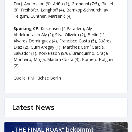
Darj, Andersson (9), Ariño (1), Grøndahl (7/5), Gidsel
(8), Freihöfer, Langhoff (4), Bernkop-Schnürch, av
Teigum, Günther, Marsenić (4).
Sporting CP:
Kristensen (4 Paraden), Aly
Abdelmotaleb Aly (2); Silva Oliveira (2), Berlin (1),
Álvarez Dominguez (4), Francisco Costa (5), Suárez
Diaz (2), Gurri Aregay (1), Martínez Camí García,
Salvador (1), Þorkelsson (8/6), Branquinho, Graça
Monteiro, Moga, Martim Costa (3), Romero Holguin
(2).
Quelle: PM Füchse Berlin
Latest News
„THE FINAL ROAR“ bekommt