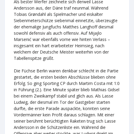
Als bester Werfer zeichnete sich derweil Lasse
Andersson aus, der Däne traf neunmal. Während
Tobias Grøndahl als Spielmacher und eiskalter
Siebenmeterschütze siebenmal einnetzte, überzeugte
der ehemalige Jungfuchs Matthes Langhoff diesmal
sowohl defensiv als auch offensiv. Auf Mijajlo
Marsenić war ebenfalls vorne wie hinten Verlass –
insgesamt ein hart erarbeiteter Heimsieg, nach
welchem der Deutsche Meister weiterhin von der
Tabellenspitze grüßt.
Die Füchse Berlin waren denkbar schlecht in die Partie
gestartet, die ersten beiden Abschlüsse blieben ohne
Erfolg. So ging Sporting CP durch Martim Costa mit 1:0
in Führung (2.). Eine Minute später blieb Mathias Gidsel
bei einem Zweikampf stabil und glich aus. Als Lasse
Ludwig, der diesmal im Tor der Gastgeber starten
durfte, die erste Parade auspackte, konnten seine
Vordermänner kein Profit daraus schlagen. Mit einer
seiner berühmt berüchtigten Raketen trug sich Lasse
Andersson in die Schützenliste ein. Während die
Offensive aber weiter stockte, war Ludwig direkt im