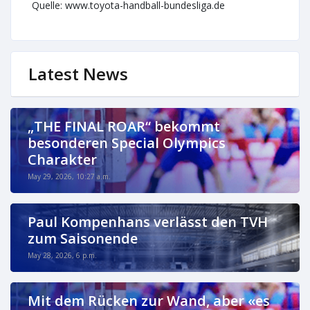
Quelle: www.toyota-handball-bundesliga.de
Latest News
„THE FINAL ROAR“ bekommt
besonderen Special Olympics
Charakter
May 29, 2026, 10:27 a.m.
Paul Kompenhans verlässt den TVH
zum Saisonende
May 28, 2026, 6 p.m.
Mit dem Rücken zur Wand, aber «es