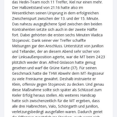
das Hedin-Team noch 11 Treffer, Kiel nur einen mehr.
Der Halbzeitstand von 21:16 hatte also im
Wesentlichen seinen Ursprung in dem erfolgreichen
Zwischenspurt zwischen der 13. und der 15. Minute.
Das nahezu ausgeglichene Spiel zwischen den beiden
Kontrahenten setzte sich auch in der zweite Hälfte
fort. Dabei gehörten die ersten sechs Minuten Vladica
Stojanovic. Dank seiner vier Treffer schaffte
Melsungen gar den Anschluss. Unterstützt von Junillon
und Tellander, der an diesem Abend sehr sicher von
der Linksaußenposition agierte, war die MT beim 24:23
plötzlich wieder dran. Alfred Gislason hatte genug
gesehen und warf die Grüne Karte (37). Für seinen
Geschmack hatte die THW Abwehr dem MT-Regisseur
zu viele Freiräume gewährt. Deshalb instruierte er
Klein, offensiv gegen Stojanovic zu decken. Und genau
diese Maßnahme sollte sich später als Schlüssel zum
Kieler Erfolg heraus stellen. Als weiteres Handicap
hatte sich zwischenzeitlich für die MT ergeben, dass
alle drei Halbrechten, Valo, Schöngarth und Junillon,
verletzungsbedingt ausgefallen waren. Dadurch geriet