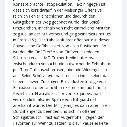
Konzept brachte, ist Spekulation. Fakt hingegen ist,
dass sich kurz darauf in der Melsunger Offensive
reichlich Fehler einschlichen und dadurch den
Gastgebern der Weg geebnet wurde, den Spieß
umzudrehen. Innerhalb von nicht einmal drei Minuten
zog Kiel an der MT vorbei und ging seinerseits mit 9:5
in Front (15.). Der Tabellenführer offenbarte in dieser
Phase seine Gefährlichkeit von allen Positionen. So
wurden die fünf Treffer von fünf verschiedenen
Schützen erzielt. MT-Trainer Hedin hatte zwar
zwischendurch versucht, die aufwachende Zebraherde
per TimeOut auszubremsen, aber die Wirkung blieb
aus. Seine Schützlinge machten sich indes selber das
Leben schwer. Zu einigen Ballverlusten infolge von
Fehlpässen oder Unachtsamkeiten kam auch noch
Pech hinzu. Etwa als ein Tor von Stojanovic nach
vermeintlich falscher Sperre von Klitgaard nicht
anerkannt wurde. Der MT gelang es dann aber, ihren
Durchhänger zu beenden und sich im offenen
Schlagabtausch - fast auf Augenhöhe - gegen den
Favoriten zur Wehr zu setzen. Bis zur Pause erzielte