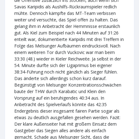
die Offensive zusätzlich ins Stocken, auch wenn sich
Savas Karipidis als Aushilfs-Rückraumspieler redlich
mühte. Dennoch kämpfte das MT-Team verbissen
weiter und versuchte, das Spiel offen zu halten. Das
gelang ihm in Anbetracht der Hemmnisse erstaunlich
gut. Als Kiel zum Beispiel nach 44 Minuten auf 31:26
enteilt war, dokumentierte Karipidis mit drei Treffern in
Folge das Melsunger Aufbäumen eindrucksvoll. Nach
einem weiteren Tor durch Vuckovic war man beim
33:30 (48.) wieder in Kieler Reichweite. Ja selbst in der
54. Minute durfte sich der Ligaprimus bei eigener
38:34-Führung noch nicht gänzlich als Sieger fühlen.
Das änderte sich allerdings schon kurz darauf.
Begünstigt von Melsunger Konzentrationsschwächen
baute der THW durch Karabatic und Klein den
Vorsprung auf ein beruhigendes 40:34 aus. In
Anbetracht des Spielverlaufs könnte das 42:35
Endergebnis dieser insgesamt fairen Partie sogar als
etwas zu deutlich ausgefallen gesehen werden. Fazit:
Der klare Außenseiter hat mit großem Einsatz dem
Gastgeber das Siegen alles andere als einfach
gemacht. Schade aus Melsunger Sicht, dass die