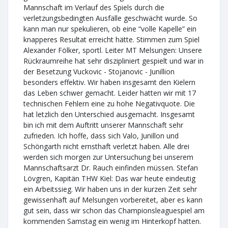
Mannschaft im Verlauf des Spiels durch die
verletzungsbedingten Ausfälle geschwächt wurde. So
kann man nur spekulieren, ob eine “volle Kapelle” ein
knapperes Resultat erreicht hätte. Stimmen zum Spiel
Alexander Fölker, sportl. Leiter MT Melsungen: Unsere
Rückraumreihe hat sehr diszipliniert gespielt und war in
der Besetzung Vuckovic - Stojanovic - Junillion
besonders effektiv. Wir haben insgesamt den Kielern
das Leben schwer gemacht. Leider hatten wir mit 17
technischen Fehlern eine zu hohe Negativquote. Die
hat letzlich den Unterschied ausgemacht. Insgesamt
bin ich mit dem Auftritt unserer Mannschaft sehr
zufrieden. Ich hoffe, dass sich Valo, Junillon und
Schöngarth nicht ernsthaft verletzt haben. Alle drei
werden sich morgen zur Untersuchung bei unserem
Mannschaftsarzt Dr. Rauch einfinden müssen. Stefan
Lövgren, Kapitän THW Kiel: Das war heute eindeutig
ein Arbeitssieg. Wir haben uns in der kurzen Zeit sehr
gewissenhaft auf Melsungen vorbereitet, aber es kann
gut sein, dass wir schon das Championsleaguespiel am
kommenden Samstag ein wenig im Hinterkopf hatten.