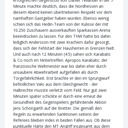
erfolgreichen Gegenstoß von Daniel Tellander in der 7.
Minute machte deutlich, dass die Nordhessen an
diesem Abend keinen übertriebenen Respekt vor dem
namhaften Gastgeber haben würden. Ebenso wenig
schien sich das Hedin-Team von der Kulisse der mit
10.250 Zuschauern ausverkauften Sparkassen-Arena
beeindrucken zu lassen. Für den THW hatte bis dahin
lediglich Andersson mit zwei Krachern dafür gesorgt,
dass sich der Fehlstart der Hausherren in Grenzen hielt.
Und auch nach 12 Minuten (4:5) sahen sich Karabatic
& Co noch im Hintertreffen. Apropos Karabatic: der
französische Weltmeister war bis dahin eher durch
unsaubere Abwehrarbeit aufgefallen als durch
Torgefährlichkeit. Erst brachte er den im Sprungwurf
befindlichen Valo aus dem Gleichgewicht - der
Halbrechte musste verletzt vom Feld. Nur gut zwei
Minuten später schickte er durch eine erneut die
Gesundheit des Gegenspielers gefährdende Aktion
Jens Schöngarth auf die Bretter. Die gemäß den
Regeln zu erwartenden Sanktionen seitens der
Referees blieben indes in beiden Fällen aus. Ob diese
punktuelle Härte den MT-Angriff insgesamt aus dem