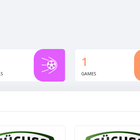
1
LS
GAMES