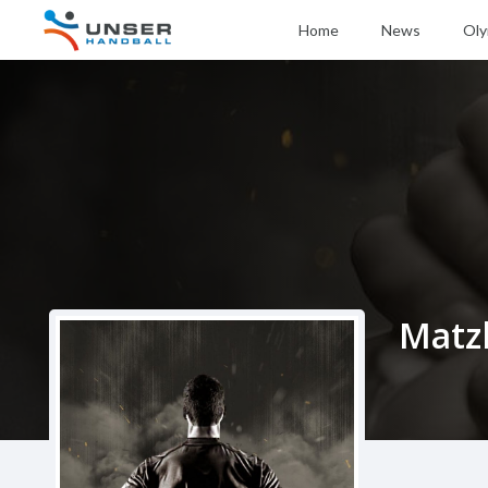
Home
News
Oly
Matz