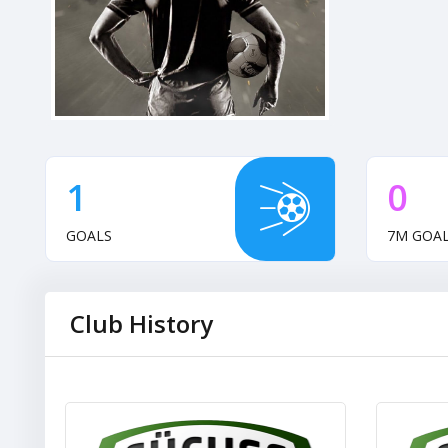
1
0
GOALS
7M GOA
Club History