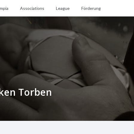
mpia
Associations
League
Förderung
ken Torben