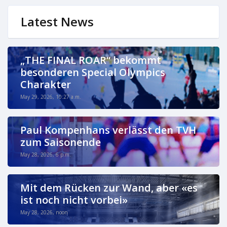
Latest News
„THE FINAL ROAR“ bekommt
besonderen Special Olympics
Charakter
May 29, 2026, 10:27 a.m.
Paul Kompenhans verlässt den TVH
zum Saisonende
May 28, 2026, 6 p.m.
Mit dem Rücken zur Wand, aber «es
ist noch nicht vorbei»
May 28, 2026, noon