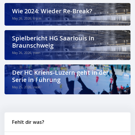
Wie 2024: Wieder Re-Break?
May 26, 2026, 6 p.m.
Spielbericht HG Saarlouis in
Braunschweig
May 26, 2026, noon
Der HC Kriens-Luzern geht in der
Serie in Führung
May 25, 2026, noon
Fehlt dir was?