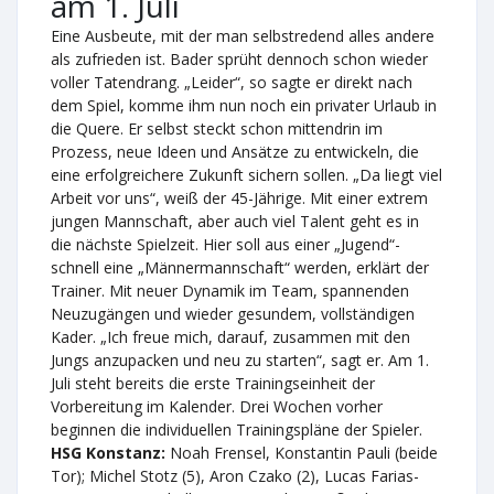
am 1. Juli
Eine Ausbeute, mit der man selbstredend alles andere
als zufrieden ist. Bader sprüht dennoch schon wieder
voller Tatendrang. „Leider“, so sagte er direkt nach
dem Spiel, komme ihm nun noch ein privater Urlaub in
die Quere. Er selbst steckt schon mittendrin im
Prozess, neue Ideen und Ansätze zu entwickeln, die
eine erfolgreichere Zukunft sichern sollen. „Da liegt viel
Arbeit vor uns“, weiß der 45-Jährige. Mit einer extrem
jungen Mannschaft, aber auch viel Talent geht es in
die nächste Spielzeit. Hier soll aus einer „Jugend“-
schnell eine „Männermannschaft“ werden, erklärt der
Trainer. Mit neuer Dynamik im Team, spannenden
Neuzugängen und wieder gesundem, vollständigen
Kader. „Ich freue mich, darauf, zusammen mit den
Jungs anzupacken und neu zu starten“, sagt er. Am 1.
Juli steht bereits die erste Trainingseinheit der
Vorbereitung im Kalender. Drei Wochen vorher
beginnen die individuellen Trainingspläne der Spieler.
HSG Konstanz:
Noah Frensel, Konstantin Pauli (beide
Tor); Michel Stotz (5), Aron Czako (2), Lucas Farias-