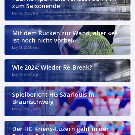
zum Saisonende
May 28, 2026, 6 p.m.
Mit dem Rücken zur Wand, aber «es
ist noch nicht vorbei»
May 28, 2026, noon
Wie 2024: Wieder Re-Break?
May 26, 2026, 6 p.m.
Spielbericht HG Saarlouis in
Braunschweig
May 26, 2026, noon
Der HC Kriens-Luzern geht in der