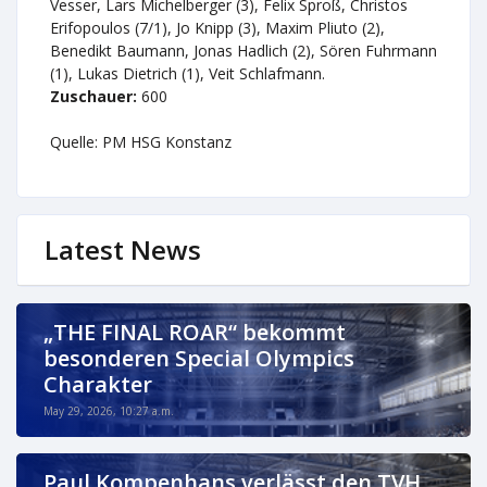
Vesser, Lars Michelberger (3), Felix Sproß, Christos
Erifopoulos (7/1), Jo Knipp (3), Maxim Pliuto (2),
Benedikt Baumann, Jonas Hadlich (2), Sören Fuhrmann
(1), Lukas Dietrich (1), Veit Schlafmann.
Zuschauer:
600
Quelle: PM HSG Konstanz
Latest News
„THE FINAL ROAR“ bekommt
besonderen Special Olympics
Charakter
May 29, 2026, 10:27 a.m.
Paul Kompenhans verlässt den TVH