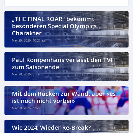
„THE FINAL ROAR“ bekommt
besonderen Special Olympics
Charakter
May 29, 2026, 10:27 a.m.
Paul Kompenhans verlässt den TVH
zum Saisonende
May 28, 2026, 6 p.m.
Mit dem Rücken zur Wand, aber «es
ist noch nicht vorbei»
May 28, 2026, noon
Wie 2024: Wieder Re-Break?