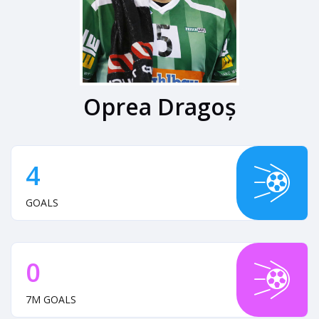
Oprea Dragoș
4
GOALS
0
7M GOALS