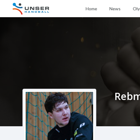
Home
News
Oly
Rebm