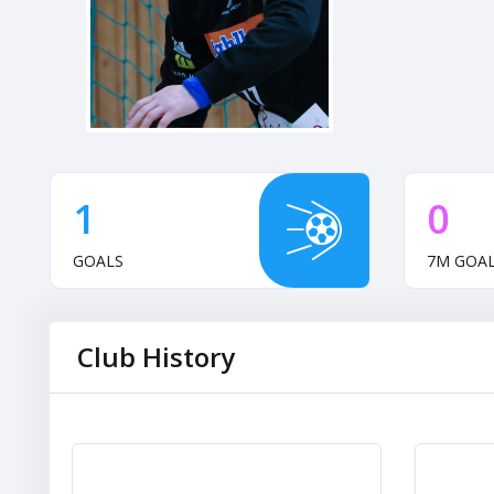
1
0
GOALS
7M GOA
Club History