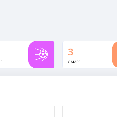
3
LS
GAMES