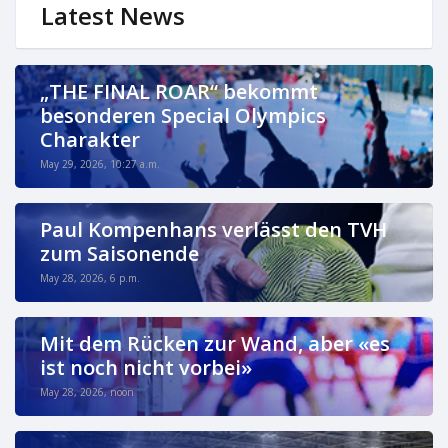
Latest News
„THE FINAL ROAR“ bekommt
besonderen Special Olympics
Charakter
May 29, 2026, 10:27 a.m.
Paul Kompenhans verlässt den TVH
zum Saisonende
May 28, 2026, 6 p.m.
Mit dem Rücken zur Wand, aber «es
ist noch nicht vorbei»
May 28, 2026, noon