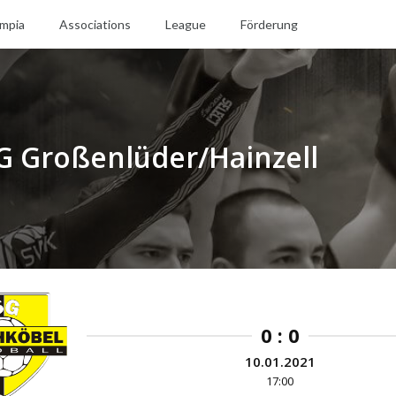
mpia
Associations
League
Förderung
G Großenlüder/Hainzell
0 : 0
10.01.2021
17:00