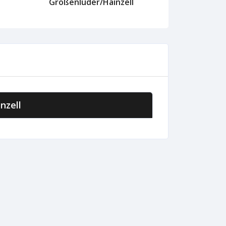
Großenlüder/Hainzell
nzell