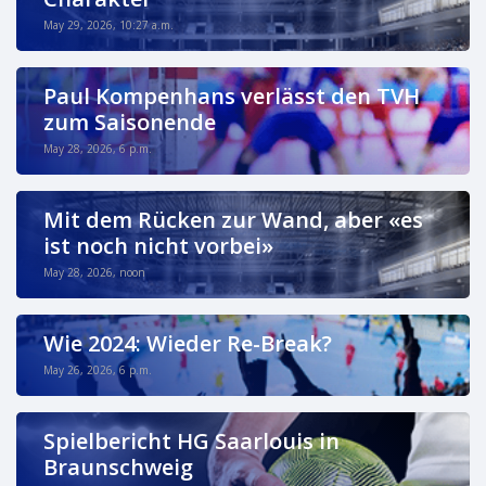
May 29, 2026, 10:27 a.m.
Paul Kompenhans verlässt den TVH
zum Saisonende
May 28, 2026, 6 p.m.
Mit dem Rücken zur Wand, aber «es
ist noch nicht vorbei»
May 28, 2026, noon
Wie 2024: Wieder Re-Break?
May 26, 2026, 6 p.m.
Spielbericht HG Saarlouis in
Braunschweig