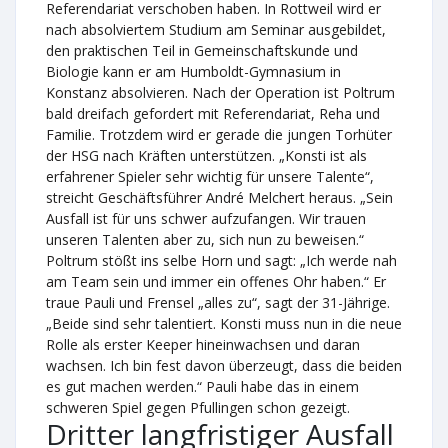
Referendariat verschoben haben. In Rottweil wird er
nach absolviertem Studium am Seminar ausgebildet,
den praktischen Teil in Gemeinschaftskunde und
Biologie kann er am Humboldt-Gymnasium in
Konstanz absolvieren. Nach der Operation ist Poltrum
bald dreifach gefordert mit Referendariat, Reha und
Familie. Trotzdem wird er gerade die jungen Torhüter
der HSG nach Kräften unterstützen. „Konsti ist als
erfahrener Spieler sehr wichtig für unsere Talente“,
streicht Geschäftsführer André Melchert heraus. „Sein
Ausfall ist für uns schwer aufzufangen. Wir trauen
unseren Talenten aber zu, sich nun zu beweisen.“
Poltrum stößt ins selbe Horn und sagt: „Ich werde nah
am Team sein und immer ein offenes Ohr haben.“ Er
traue Pauli und Frensel „alles zu“, sagt der 31-Jährige.
„Beide sind sehr talentiert. Konsti muss nun in die neue
Rolle als erster Keeper hineinwachsen und daran
wachsen. Ich bin fest davon überzeugt, dass die beiden
es gut machen werden.“ Pauli habe das in einem
schweren Spiel gegen Pfullingen schon gezeigt.
Dritter langfristiger Ausfall