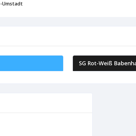
ß-Umstadt
SG Rot-Weiß Babenh