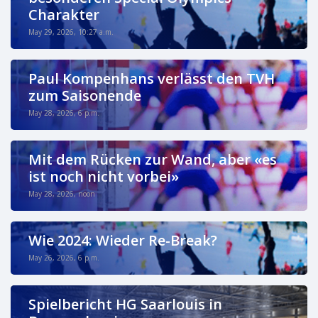
Charakter
May 29, 2026, 10:27 a.m.
Paul Kompenhans verlässt den TVH
zum Saisonende
May 28, 2026, 6 p.m.
Mit dem Rücken zur Wand, aber «es
ist noch nicht vorbei»
May 28, 2026, noon
Wie 2024: Wieder Re-Break?
May 26, 2026, 6 p.m.
Spielbericht HG Saarlouis in