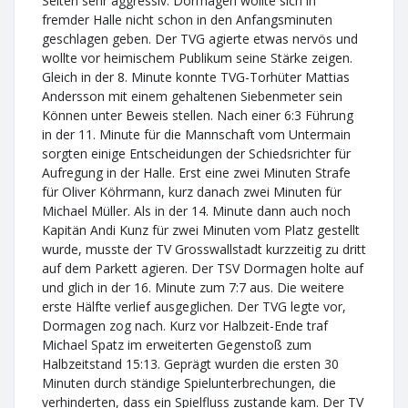
Seiten sehr aggressiv. Dormagen wollte sich in
fremder Halle nicht schon in den Anfangsminuten
geschlagen geben. Der TVG agierte etwas nervös und
wollte vor heimischem Publikum seine Stärke zeigen.
Gleich in der 8. Minute konnte TVG-Torhüter Mattias
Andersson mit einem gehaltenen Siebenmeter sein
Können unter Beweis stellen. Nach einer 6:3 Führung
in der 11. Minute für die Mannschaft vom Untermain
sorgten einige Entscheidungen der Schiedsrichter für
Aufregung in der Halle. Erst eine zwei Minuten Strafe
für Oliver Köhrmann, kurz danach zwei Minuten für
Michael Müller. Als in der 14. Minute dann auch noch
Kapitän Andi Kunz für zwei Minuten vom Platz gestellt
wurde, musste der TV Grosswallstadt kurzzeitig zu dritt
auf dem Parkett agieren. Der TSV Dormagen holte auf
und glich in der 16. Minute zum 7:7 aus. Die weitere
erste Hälfte verlief ausgeglichen. Der TVG legte vor,
Dormagen zog nach. Kurz vor Halbzeit-Ende traf
Michael Spatz im erweiterten Gegenstoß zum
Halbzeitstand 15:13. Geprägt wurden die ersten 30
Minuten durch ständige Spielunterbrechungen, die
verhinderten, dass ein Spielfluss zustande kam. Der TV