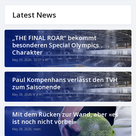
Latest News
„THE FINAL ROAR“ bekommt
besonderen Special Olympics
Charakter
May 29, 2026, 10:27 a.m.
Paul Kompenhans verlässt den TVH
zum Saisonende
May 28, 2026, 6 p.m.
Mit dem Rücken zur Wand, aber «es
ist noch nicht vorbei»
May 28, 2026, noon