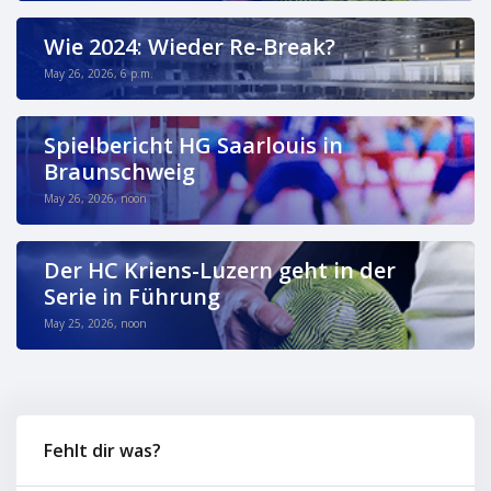
Wie 2024: Wieder Re-Break?
May 26, 2026, 6 p.m.
Spielbericht HG Saarlouis in
Braunschweig
May 26, 2026, noon
Der HC Kriens-Luzern geht in der
Serie in Führung
May 25, 2026, noon
Fehlt dir was?