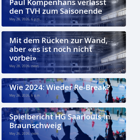
Paul Kompenhans verlässt
den TVH zum Saisonende
May 28, 2026, 6 p.m.
Mit dem Rücken zur Wand,
aber «es ist noch nicht
vorbei»
May 28, 2026, noon
Wie 2024: Wieder Re-Break?
May 26, 2026, 6 p.m.
Spielbericht HG Saarlouis in
Braunschweig
May 26, 2026, noon