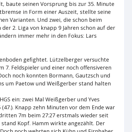
t, baute seinen Vorsprung bis zur 35. Minute
tbremse in Form einer Auszeit, stellte seine
hen Varianten. Und zwei, die schon beim
 der 2. Liga von knapp 9 Jahren schon auf der
ländern immer mehr in den Fokus: Lars
enboden gefightet. Lützelberger versuchte
em 7. Feldspieler und einer noch offensiveren
 Doch noch konnten Bormann, Gautzsch und
ms um Paetow und Weißgerber stand halten
 HGS ein: zwei Mal Weißgerber und Yves
 (47.). Knapp zehn Minuten vor dem Ende war
ritten 7m beim 27:27 erstmals wieder seit
le stand Kopf. Hamm wirkte angezählt. Der
. Doch noch wehrten sich Kühn und Firnhaber.