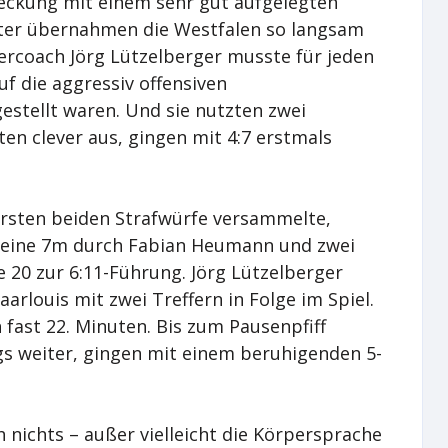
Deckung mit einem sehr gut aufgelegten
nter übernahmen die Westfalen so langsam
tercoach Jörg Lützelberger musste für jeden
auf die aggressiv offensiven
estellt waren. Und sie nutzten zwei
en clever aus, gingen mit 4:7 erstmals
ersten beiden Strafwürfe versammelte,
r seine 7m durch Fabian Heumann und zwei
 20 zur 6:11-Führung. Jörg Lützelberger
aarlouis mit zwei Treffern in Folge im Spiel.
 fast 22. Minuten. Bis zum Pausenpfiff
ings weiter, gingen mit einem beruhigenden 5-
 nichts – außer vielleicht die Körpersprache