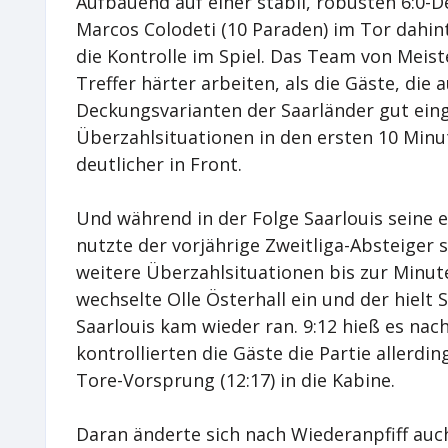
Aufbauend auf einer stabil, robusten 6:0-
Marcos Colodeti (10 Paraden) im Tor dahi
die Kontrolle im Spiel. Das Team von Meis
Treffer härter arbeiten, als die Gäste, die 
Deckungsvarianten der Saarländer gut eing
Überzahlsituationen in den ersten 10 Minut
deutlicher in Front.
Und während in der Folge Saarlouis seine 
nutzte der vorjährige Zweitliga-Absteige
weitere Überzahlsituationen bis zur Minute
wechselte Olle Österhall ein und der hielt S
Saarlouis kam wieder ran. 9:12 hieß es nach
kontrollierten die Gäste die Partie allerd
Tore-Vorsprung (12:17) in die Kabine.
Daran änderte sich nach Wiederanpfiff auch