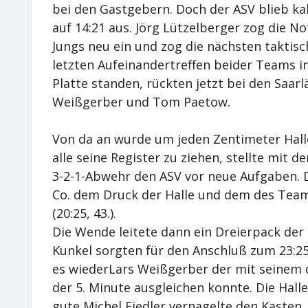
bei den Gastgebern. Doch der ASV blieb kal
auf 14:21 aus. Jörg Lützelberger zog die No
Jungs neu ein und zog die nächsten taktisc
letzten Aufeinandertreffen beider Teams in
Platte standen, rückten jetzt bei den Saar
Weißgerber und Tom Paetow.
Von da an wurde um jeden Zentimeter Hall
alle seine Register zu ziehen, stellte mit d
3-2-1-Abwehr den ASV vor neue Aufgaben.
Co. dem Druck der Halle und dem des Tea
(20:25, 43.).
Die Wende leitete dann ein Dreierpack der
Kunkel sorgten für den Anschluß zum 23:25
es wiederLars Weißgerber der mit seinem d
der 5. Minute ausgleichen konnte. Die Hal
gute Michel Fiedler vernagelte den Kasten