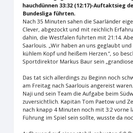
hauchdünnen 33:32 (12:17)-Auftaktsieg der
Bundesliga führten.
Nach 35 Minuten sahen die Saarländer eigen
Clever, abgezockt und mit reichlich Erfahr
dahin, die Westfalen führten mit 21:14. Ab
Saarlouis. „Wir haben an uns geglaubt und
kühlem Kopf und heißem Herzen.“, so besch
Sportdirektor Markus Baur sein „grandioses
Das tat sich allerdings zu Beginn noch sch
am Freitag nach Saarlouis angereist waren.
Naji und sein Team die Aufgabe beim Süd
zuversichtlich. Kapitän Tom Paetow und Ze
nach knapp 4 Minuten noch mit 3:2 vorne la
Führung im Spiel sein sollte, wusste da no