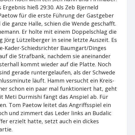
Ergebnis hieß 29:30. Als Zeb Bjerneld
aetow für die erste Führung der Gastgeber
 die ganze Halle, schien die Wende geschafft.
nemann. Er holte mit einem Doppelschlag die
Jörg Lützelberger in seine letzte Auszeit. Es
ite-Kader-Schiedsrichter Baumgart/Dinges
auf die Strafbank, nachdem sie aneinander
sterhall kommt wieder auf die Platte. Noch
sind gerade runtergelaufen, als der Schwede
chlussminute läuft. Hamm versucht ein Kreis-
er schon ein paar mal funktioniert hat, geht
t Meti Durmishi fängt das Anspiel ab. Für
en. Tom Paetow leitet das Angriffsspiel ein
hoch und zimmert das Leder links an Budalic
er erzielt hatte, setzt auch ein dickes
rtie.