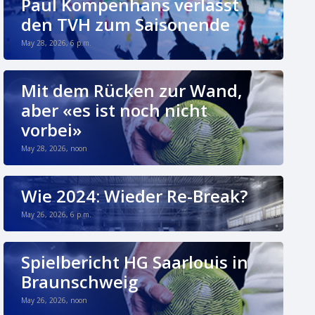
Paul Kompenhans verlässt
den TVH zum Saisonende
May 28, 2026, 6 p.m.
Mit dem Rücken zur Wand,
aber «es ist noch nicht
vorbei»
May 28, 2026, noon
Wie 2024: Wieder Re-Break?
May 26, 2026, 6 p.m.
Spielbericht HG Saarlouis in
Braunschweig
May 26, 2026, noon