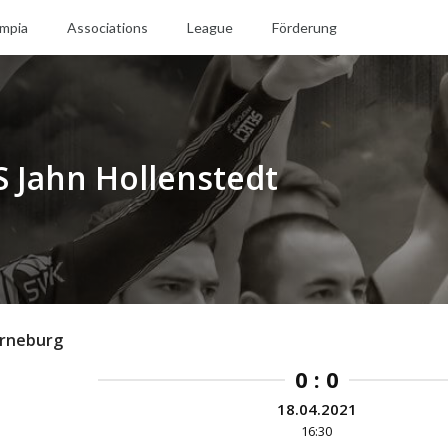
mpia
Associations
League
Förderung
S Jahn Hollenstedt
orneburg
0 : 0
18.04.2021
16:30