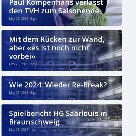
Paul Kompenhans verlässt
den TVH zum Saisonende
May 28, 2026, 6 p.m.
Mit dem Rücken zur Wand,
aber «es ist noch nicht
vorbei»
May 28, 2026, noon
Wie 2024: Wieder Re-Break?
May 26, 2026, 6 p.m.
Spielbericht HG Saarlouis in
Braunschweig
May 26, 2026, noon