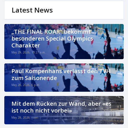
Latest News
„THE FINAL ROAR“ bekommt
besonderen Special Olympics
Charakter
May 29, 2026, 10:27 a.m.
Paul Kompenhans verlässt den TVH
zum Saisonende
May 28, 2026, 6 p.m.
Mit dem Rücken zur Wand, aber «es
ist noch nicht vorbei»
May 28, 2026, noon