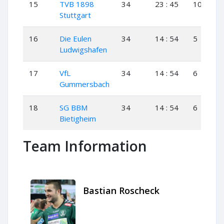
15
TVB 1898
34
23 : 45
10
3
Stuttgart
16
Die Eulen
34
14 : 54
5
4
Ludwigshafen
17
VfL
34
14 : 54
6
2
Gummersbach
18
SG BBM
34
14 : 54
6
2
Bietigheim
Team Information
Bastian Roscheck