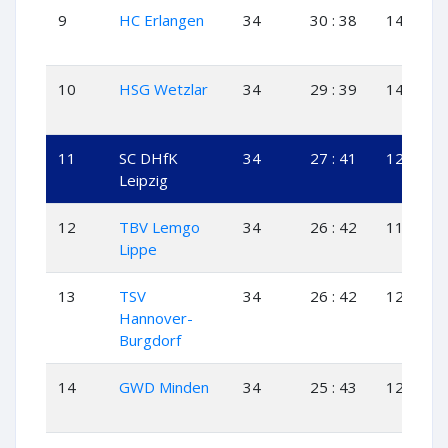
9
HC Erlangen
34
30 : 38
14
2
10
HSG Wetzlar
34
29 : 39
14
1
11
SC DHfK
34
27 : 41
12
3
Leipzig
12
TBV Lemgo
34
26 : 42
11
4
Lippe
13
TSV
34
26 : 42
12
2
Hannover-
Burgdorf
14
GWD Minden
34
25 : 43
12
1