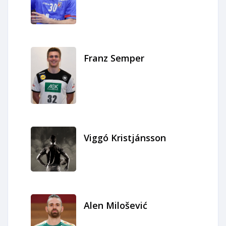
Franz Semper
Viggó Kristjánsson
Alen Milošević