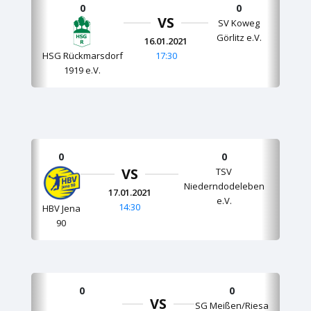
0
0
VS
SV Koweg
Görlitz e.V.
16.01.2021
HSG Rückmarsdorf
17:30
1919 e.V.
0
0
VS
TSV
Niederndodeleben
17.01.2021
e.V.
14:30
HBV Jena
90
0
0
VS
SG Meißen/Riesa