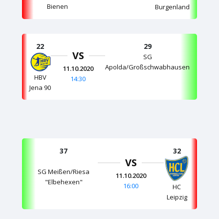
Bienen
Burgenland
22
29
VS
SG
Apolda/Großschwabhausen
11.10.2020
HBV
14:30
Jena 90
37
32
VS
SG Meißen/Riesa
11.10.2020
"Elbehexen"
16:00
HC
Leipzig