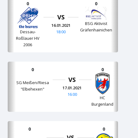
0
0
VS
BSG Aktivist
16.01.2021
Gräfenhainichen
18:00
Dessau-
Roßlauer HV
2006
0
0
VS
SG Meißen/Riesa
17.01.2021
"Elbehexen"
16:00
HC
Burgenland
0
0
VS