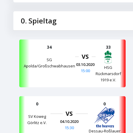
0. Spieltag
34
33
VS
SG
03.10.2020
Apolda/Großschwabhausen
HSG
15:00
Rückmarsdorf
1919 e.V.
0
0
VS
SV Koweg
04.10.2020
Görlitz e.V.
15:30
Dessau-Roßlauer