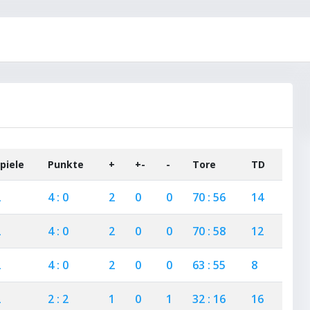
piele
Punkte
+
+-
-
Tore
TD
2
4 : 0
2
0
0
70 : 56
14
2
4 : 0
2
0
0
70 : 58
12
2
4 : 0
2
0
0
63 : 55
8
2
2 : 2
1
0
1
32 : 16
16