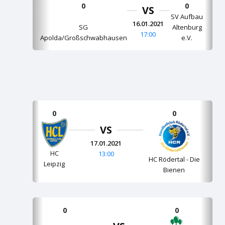
0
0
VS
SV Aufbau
16.01.2021
SG
Altenburg
17:00
Apolda/Großschwabhausen
e.V.
0
0
VS
17.01.2021
HC
13:00
HC Rödertal - Die
Leipzig
Bienen
0
0