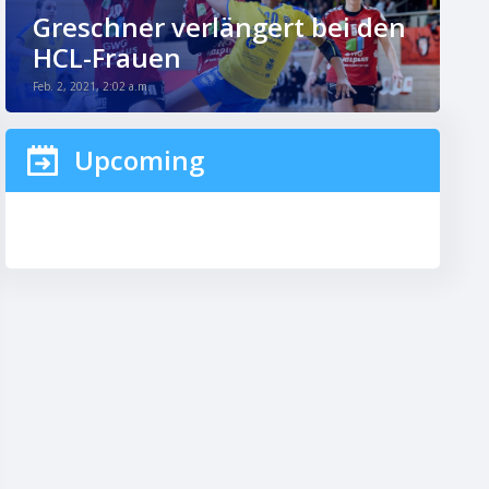
Greschner verlängert bei den
HCL-Frauen
Feb. 2, 2021, 2:02 a.m.
Upcoming