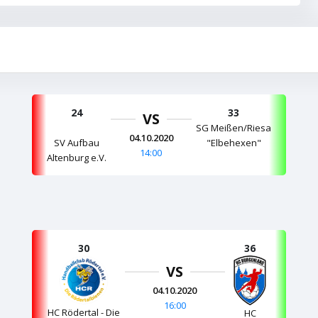
24
33
VS
SG Meißen/Riesa
04.10.2020
SV Aufbau
"Elbehexen"
14:00
Altenburg e.V.
30
36
VS
04.10.2020
16:00
HC Rödertal - Die
HC