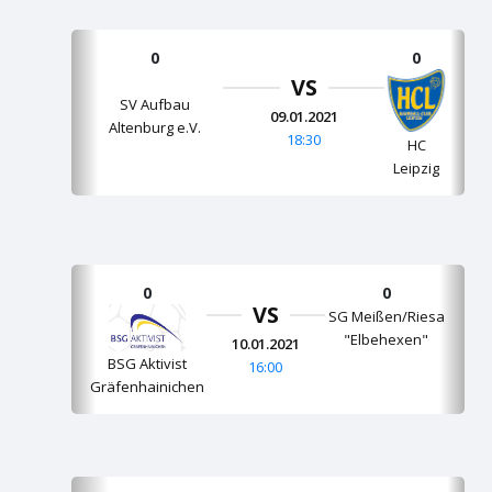
0
0
VS
SV Aufbau
09.01.2021
Altenburg e.V.
18:30
HC
Leipzig
0
0
VS
SG Meißen/Riesa
"Elbehexen"
10.01.2021
BSG Aktivist
16:00
Gräfenhainichen