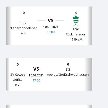
0
0
VS
TSV
10.01.2021
Niederndodeleben
HSG
15:00
e.V.
Rückmarsdorf
1919 e.V.
0
0
VS
SG
SV Koweg
Apolda/Großschwabhausen
10.01.2021
Görlitz
17:00
e.V.