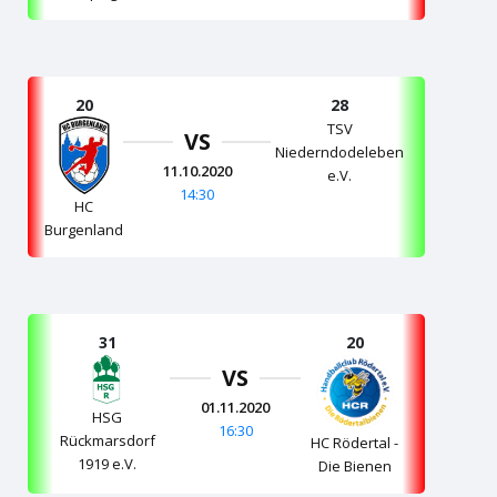
20
28
TSV
VS
Niederndodeleben
11.10.2020
e.V.
14:30
HC
Burgenland
31
20
VS
01.11.2020
HSG
16:30
Rückmarsdorf
HC Rödertal -
1919 e.V.
Die Bienen