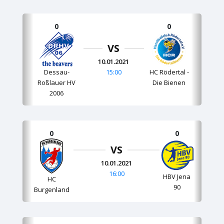
0
0
VS
10.01.2021
15:00
HC Rödertal -
Dessau-
Die Bienen
Roßlauer HV
2006
0
0
VS
10.01.2021
16:00
HBV Jena
HC
90
Burgenland