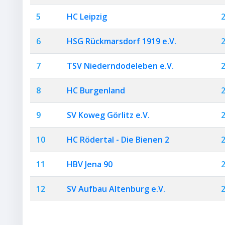
5
HC Leipzig
6
HSG Rückmarsdorf 1919 e.V.
7
TSV Niederndodeleben e.V.
8
HC Burgenland
9
SV Koweg Görlitz e.V.
10
HC Rödertal - Die Bienen 2
11
HBV Jena 90
12
SV Aufbau Altenburg e.V.