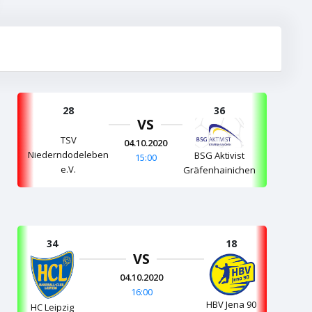
28
36
VS
TSV
04.10.2020
Niederndodeleben
BSG Aktivist
15:00
e.V.
Gräfenhainichen
34
18
VS
04.10.2020
16:00
HBV Jena 90
HC Leipzig