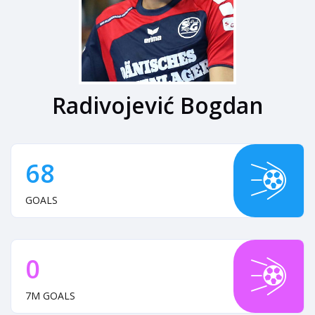
Radivojević Bogdan
68
GOALS
0
7M GOALS