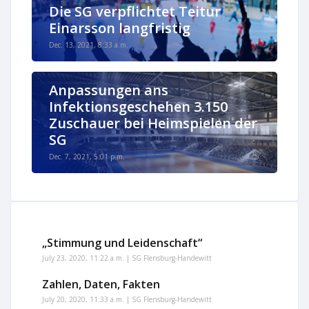
Die SG verpflichtet Teitur
Einarsson langfristig
Dec. 13, 2021, 8:33 a.m.
Anpassungen ans
Infektionsgeschehen 3.150
Zuschauer bei Heimspielen der
SG
Dec. 7, 2021, 5:01 p.m.
„Stimmung und Leidenschaft“
July 23, 2020, 11:22 a.m. | SG Flensburg-Handewitt
Zahlen, Daten, Fakten
July 20, 2020, 11:33 a.m. | SG Flensburg-Handewitt