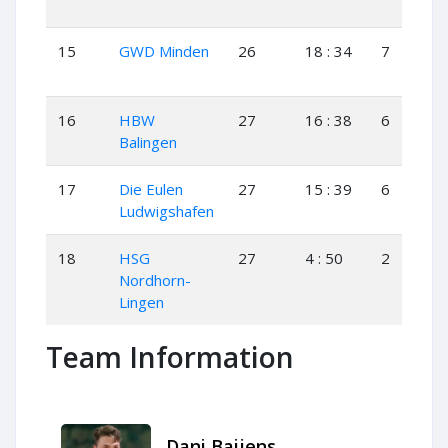
15
GWD Minden
26
18 : 34
7
4
16
HBW
27
16 : 38
6
4
Balingen
17
Die Eulen
27
15 : 39
6
3
Ludwigshafen
18
HSG
27
4 : 50
2
0
Nordhorn-
Lingen
Team Information
Dani Baijens