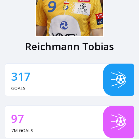
Reichmann Tobias
317
GOALS
97
7M GOALS