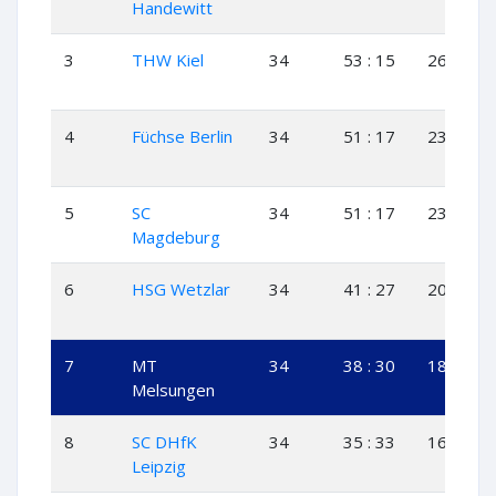
Handewitt
3
THW Kiel
34
53 : 15
26
1
4
Füchse Berlin
34
51 : 17
23
5
5
SC
34
51 : 17
23
5
Magdeburg
6
HSG Wetzlar
34
41 : 27
20
1
7
MT
34
38 : 30
18
2
Melsungen
8
SC DHfK
34
35 : 33
16
3
Leipzig