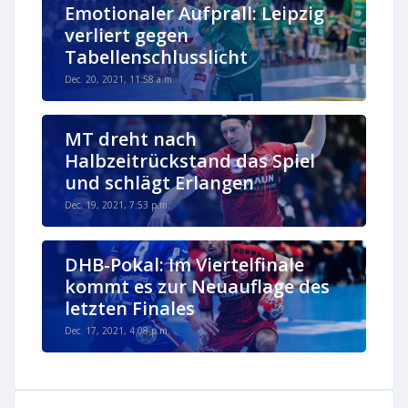
Emotionaler Aufprall: Leipzig
verliert gegen
Tabellenschlusslicht
Dec. 20, 2021, 11:58 a.m.
MT dreht nach
Halbzeitrückstand das Spiel
und schlägt Erlangen
Dec. 19, 2021, 7:53 p.m.
DHB-Pokal: Im Viertelfinale
kommt es zur Neuauflage des
letzten Finales
Dec. 17, 2021, 4:08 p.m.