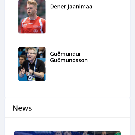
Dener Jaanimaa
Guðmundur
Guðmundsson
News