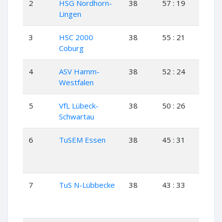
2
HSG Nordhorn-
38
57 : 19
27
Lingen
3
HSC 2000
38
55 : 21
26
Coburg
4
ASV Hamm-
38
52 : 24
23
Westfalen
5
VfL Lübeck-
38
50 : 26
24
Schwartau
6
TuSEM Essen
38
45 : 31
21
7
TuS N-Lübbecke
38
43 : 33
19