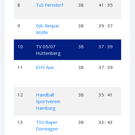
8
TuS Ferndorf
38
41 : 35
18
9
DJK Rimpar
38
39 : 37
18
Wölfe
10
TV 05/07
38
37 : 39
15
Hüttenberg
11
EHV Aue
38
37 : 39
15
12
Handball
38
35 : 41
16
Sportverein
Hamburg
13
TSV Bayer
38
33 : 43
15
Dormagen