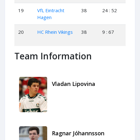
19
VfL Eintracht
38
24 : 52
11
Hagen
20
HC Rhein Vikings
38
9 : 67
3
Team Information
Vladan Lipovina
Ragnar Jóhannsson