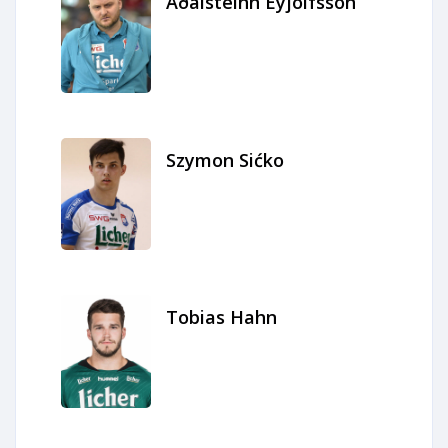
Aðalsteinn Eyjólfsson
Szymon Sićko
Tobias Hahn