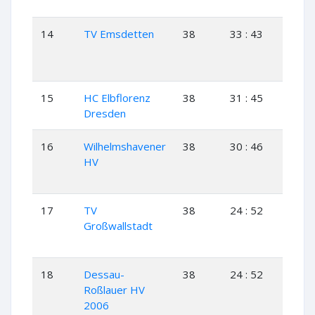
14
TV Emsdetten
38
33 : 43
15
15
HC Elbflorenz
38
31 : 45
14
Dresden
16
Wilhelmshavener
38
30 : 46
14
HV
17
TV
38
24 : 52
10
Großwallstadt
18
Dessau-
38
24 : 52
8
Roßlauer HV
2006