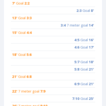
7'
Goal
2:2
2:3
Goal
8'
13'
Goal
3:3
3:4
7 meter goal
14'
15'
Goal
4:4
4:5
Goal
16'
4:6
Goal
17'
18'
Goal
5:6
5:7
Goal
18'
5:8
Goal
21'
21'
Goal
6:8
6:9
Goal
21'
22'
7 meter goal
7:9
7:10
Goal
25'
26'
7 meter goal
8:10