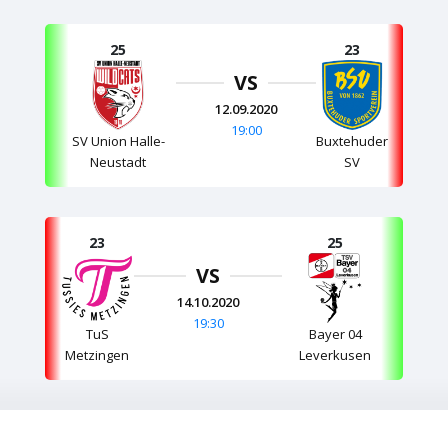
25
23
VS
12.09.2020
19:00
SV Union Halle-
Buxtehuder
Neustadt
SV
23
25
VS
14.10.2020
19:30
TuS
Bayer 04
Metzingen
Leverkusen