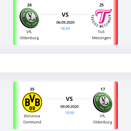
26
25
VS
06.09.2020
16:30
VfL
TuS
Oldenburg
Metzingen
35
17
VS
09.09.2020
19:30
Borussia
VfL
Dortmund
Oldenburg