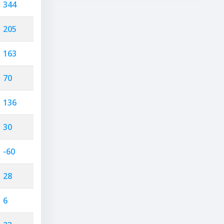
344
205
163
70
136
30
-60
28
6