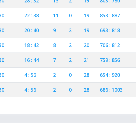
30
28 : 32
13
2
15
803 : 780
30
22 : 38
11
0
19
853 : 887
30
20 : 40
9
2
19
693 : 818
30
18 : 42
8
2
20
706 : 812
30
16 : 44
7
2
21
759 : 856
30
4 : 56
2
0
28
654 : 920
30
4 : 56
2
0
28
686 : 1003