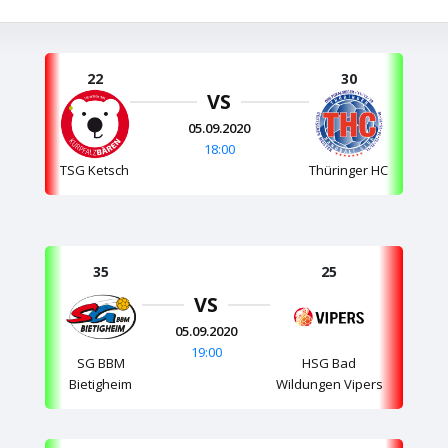
22
30
VS
05.09.2020
18:00
TSG Ketsch
Thüringer HC
35
25
VS
05.09.2020
19:00
SG BBM
HSG Bad
Bietigheim
Wildungen Vipers