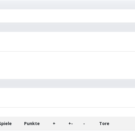
Spiele
Punkte
+
+-
-
Tore