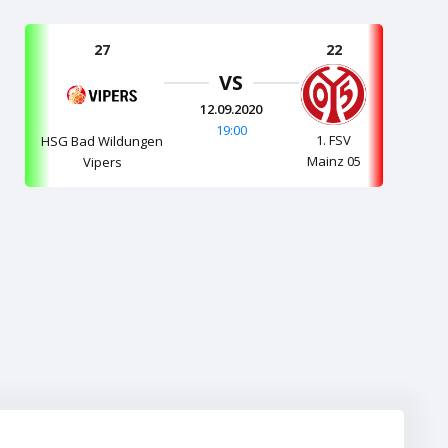
27
22
VS
12.09.2020
19:00
1. FSV
HSG Bad Wildungen
Mainz 05
Vipers