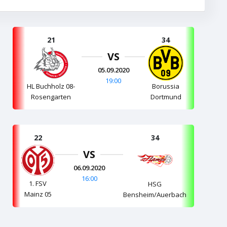
21
34
VS
05.09.2020
19:00
HL Buchholz 08-
Borussia
Rosengarten
Dortmund
22
34
VS
06.09.2020
16:00
1. FSV
HSG
Mainz 05
Bensheim/Auerbach