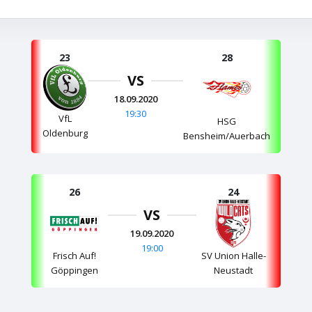
23
28
VS
18.09.2020
19:30
VfL
HSG
Oldenburg
Bensheim/Auerbach
26
24
VS
19.09.2020
19:00
Frisch Auf!
SV Union Halle-
Göppingen
Neustadt