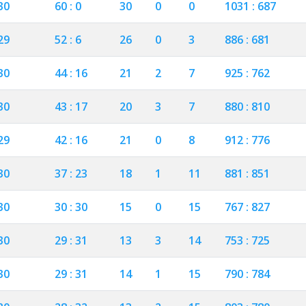
30
60 : 0
30
0
0
1031 : 687
29
52 : 6
26
0
3
886 : 681
30
44 : 16
21
2
7
925 : 762
30
43 : 17
20
3
7
880 : 810
29
42 : 16
21
0
8
912 : 776
30
37 : 23
18
1
11
881 : 851
30
30 : 30
15
0
15
767 : 827
30
29 : 31
13
3
14
753 : 725
30
29 : 31
14
1
15
790 : 784