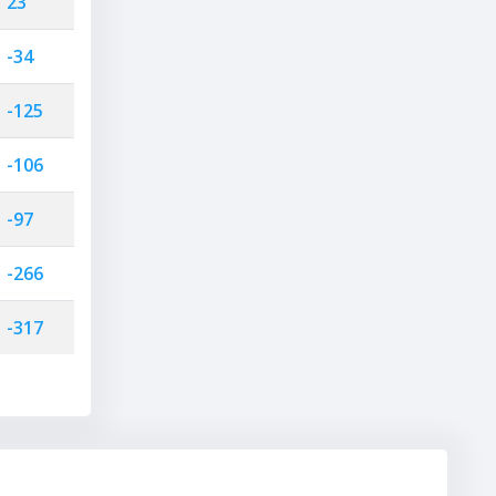
23
-34
-125
-106
-97
-266
-317