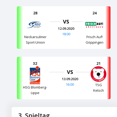
28
24
VS
12.09.2020
18:00
Neckarsulmer
Frisch Auf!
Sport-Union
Göppingen
32
21
VS
13.09.2020
16:00
TSG
HSG Blomberg-
Ketsch
Lippe
3. Spieltag