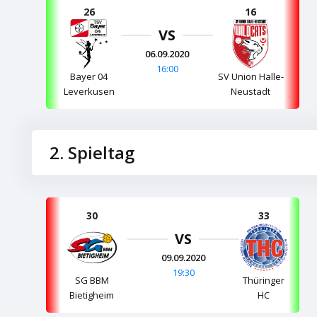
26
16
VS
06.09.2020
16:00
Bayer 04
SV Union Halle-
Leverkusen
Neustadt
2. Spieltag
30
33
VS
09.09.2020
19:30
Thüringer
SG BBM
HC
Bietigheim