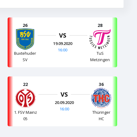
26
28
VS
19.09.2020
16:00
Buxtehuder
TuS
SV
Metzingen
22
36
VS
20.09.2020
16:00
1. FSV Mainz
Thüringer
05
HC