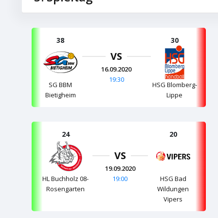
38
30
VS
16.09.2020
19:30
SG BBM
HSG Blomberg-
Bietigheim
Lippe
24
20
VS
19.09.2020
19:00
HL Buchholz 08-
HSG Bad
Rosengarten
Wildungen
Vipers