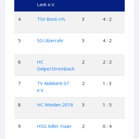
Lank e.V.
4
TSV Bonn rrh.
3
4 : 2
2
5
SG Überruhr
3
4 : 2
2
6
HC
2
2 : 2
1
Gelpe/Strombach
7
TV Aldekerk 07
2
1 : 3
0
e.V.
8
HC Weiden 2018
3
1 : 5
0
9
HSG Adler Haan
2
0 : 4
0