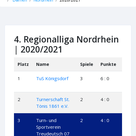
4. Regionalliga Nordrhein
| 2020/2021
Platz
Name
Spiele
Punkte
+
+
1
TuS Königsdorf
3
6 : 0
3
2
Turnerschaft St.
2
4 : 0
2
Tönis 1861 e.V.
3
Turn- und
2
4 : 0
2
Sportverein
Treudeutsch 07