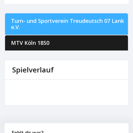
Turn- und Sportverein Treudeutsch 07 Lank
e.V.
MTV Köln 1850
Spielverlauf
Fehlt dir was?