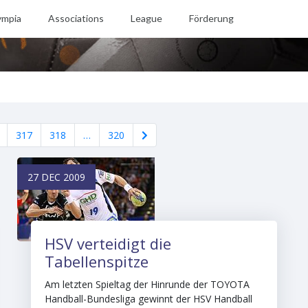
ympia
Associations
League
Förderung
317
318
…
320
27 DEC 2009
HSV verteidigt die
Tabellenspitze
Am letzten Spieltag der Hinrunde der TOYOTA
Handball-Bundesliga gewinnt der HSV Handball