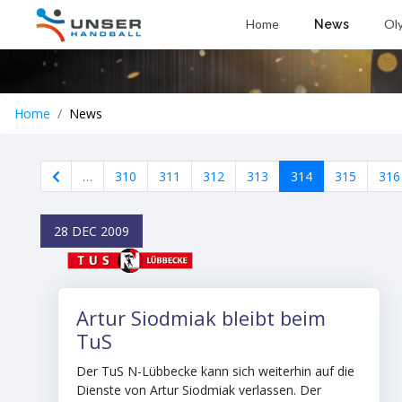
Home
Ol
News
Home
News
…
310
311
312
313
314
315
316
28 DEC 2009
Artur Siodmiak bleibt beim
TuS
Der TuS N-Lübbecke kann sich weiterhin auf die
Dienste von Artur Siodmiak verlassen. Der