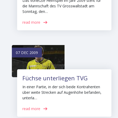
Das vorletzte Heimspiel im Jahr 2009 steht für
die Mannschaft des TV Grosswallstadt am
Sonntag, den…
read more
07 DEC 2009
Füchse unterliegen TVG
In einer Partie, in der sich beide Kontrahenten
über weite Strecken auf Augenhöhe befanden,
unterla…
read more